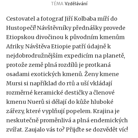
TÉMA
Vzdělávání
Cestovatel a fotograf Jiří Kolbaba míří do
Hustopečí! Návštěvníky přednášky provede
Etiopskou divočinou k původním kmenům
Afriky. Návštěva Etiopie patří údajně k
nejdobrodružnějším expedicím na planetě,
protože země plná rozdílů je protkaná
osadami exotických kmenů. Ženy kmene
Mursi si například do rtů a uší vkládají
rozměrné keramické destičky a členové
kmenu Nuerů si dělají do kůže hluboké
zářezy, které vyplňují popelem. Krajina je
neskutečně proměnlivá a plná endemických
zvířat. Zaujalo vás to? Přijďte se dozvědět víc!