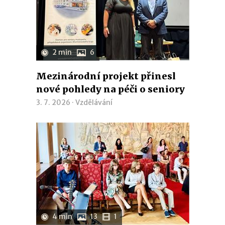
2 min
6
Mezinárodní projekt přinesl
nové pohledy na péči o seniory
3. 7. 2026 ·
Vzdělávání
4 min
13
1