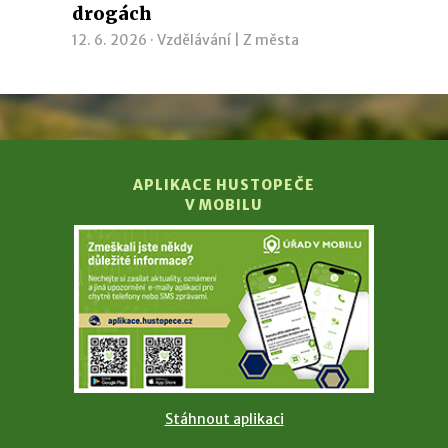
drogách
12. 6. 2026 ·
Vzdělávání
|
Z města
APLIKACE HUSTOPEČE
V MOBILU
Stáhnout aplikaci