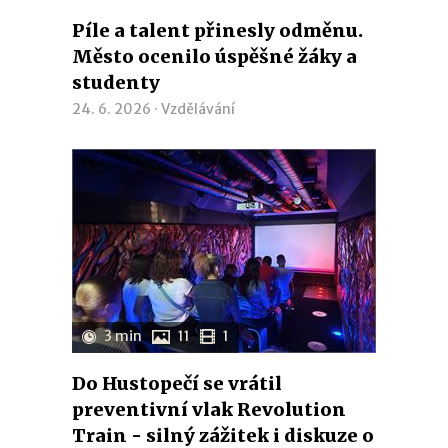
Píle a talent přinesly odměnu.
Město ocenilo úspěšné žáky a
studenty
24. 6. 2026 ·
Vzdělávání
3 min
11
1
Do Hustopečí se vrátil
preventivní vlak Revolution
Train - silný zážitek i diskuze o