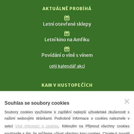
AKTUÁLNĚ PROBÍHÁ
Letní otevřené sklepy
Letní kino na Amfiku
Povídání o víně s vínem
celý kalendář akcí
KAM V HUSTOPEČÍCH
Vinařství
Souhlas se soubory cookies
T. G. Masaryk
Soubory cookies využíváme k zajištění nejlepší uživatelské zkušenosti s
Mandloně
našimi webovými stránkami. Podrobné informace o cookies naleznete v
Ubytování
sekci
Více informací o cookies
. Kliknutím na Přijmout všechny cookies
Restaurace
souhlasíte s tím, že můžeme užívat všechny typy cookies. Chcete-li povolit