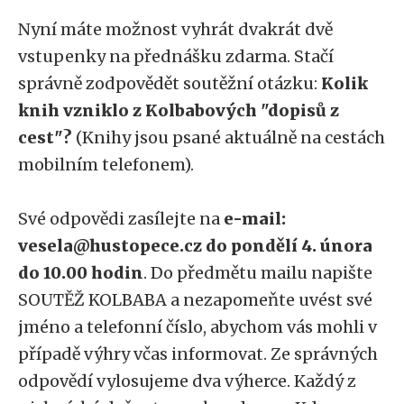
Nyní máte možnost vyhrát dvakrát dvě
vstupenky na přednášku zdarma. Stačí
správně zodpovědět soutěžní otázku:
Kolik
knih vzniklo z Kolbabových "dopisů z
cest"?
(Knihy jsou psané aktuálně na cestách
mobilním telefonem).
Své odpovědi zasílejte na
e-mail:
vesela@hustopece.cz do pondělí 4. února
do 10.00 hodin
. Do předmětu mailu napište
SOUTĚŽ KOLBABA a nezapomeňte uvést své
jméno a telefonní číslo, abychom vás mohli v
případě výhry včas informovat. Ze správných
odpovědí vylosujeme dva výherce. Každý z