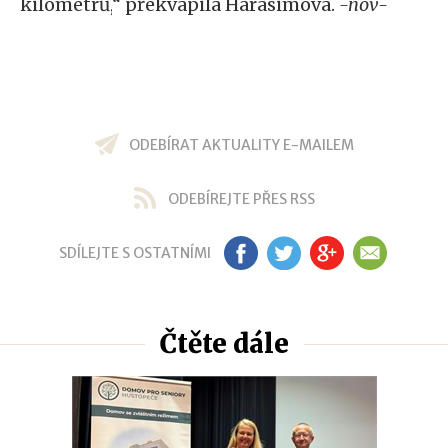
kilometrů,
“
překvapila Harasimová.
-nov-
ODEBÍRAT AKTUALITY E-MAILEM
ODEBÍREJTE PŘES RSS
SDÍLEJTE S OSTATNÍMI
FB
TW
GP
EM
Čtěte dále