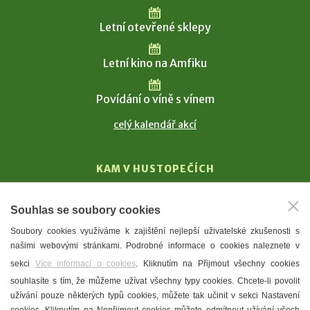
Letní otevřené sklepy
Letní kino na Amfiku
Povídání o víně s vínem
celý kalendář akcí
KAM V HUSTOPEČÍCH
Vinařství
Souhlas se soubory cookies
T. G. Masaryk
Soubory cookies využíváme k zajištění nejlepší uživatelské zkušenosti s
Mandloně
našimi webovými stránkami. Podrobné informace o cookies naleznete v
Ubytování
sekci
Více informací o cookies
. Kliknutím na Přijmout všechny cookies
Restaurace
souhlasíte s tím, že můžeme užívat všechny typy cookies. Chcete-li povolit
užívání pouze některých typů cookies, můžete tak učinit v sekci Nastavení
Městské muzeum a galerie