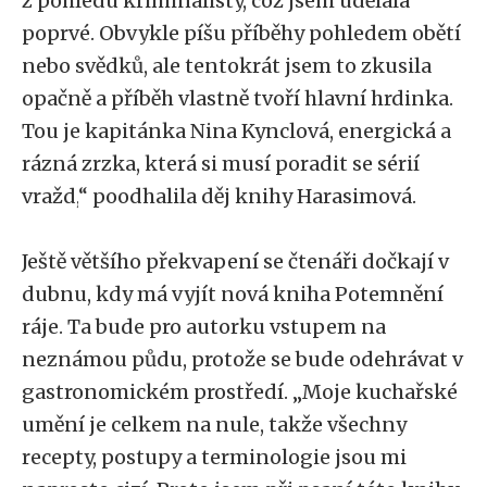
z pohledu kriminalisty, což jsem udělala
poprvé. Obvykle píšu příběhy pohledem obětí
nebo svědků, ale tentokrát jsem to zkusila
opačně a příběh vlastně tvoří hlavní hrdinka.
Tou je kapitánka Nina Kynclová, energická a
rázná zrzka, která si musí poradit se sérií
vražd,
“
poodhalila děj knihy Harasimová.
Ještě většího překvapení se čtenáři dočkají v
dubnu, kdy má vyjít nová kniha Potemnění
ráje. Ta bude pro autorku vstupem na
neznámou půdu, protože se bude odehrávat v
gastronomickém prostředí.
„
Moje kuchařské
umění je celkem na nule, takže všechny
recepty, postupy a terminologie jsou mi