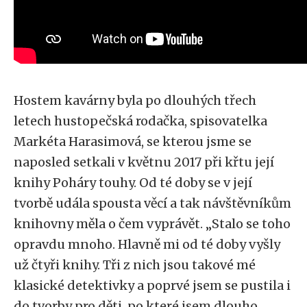
Hostem kavárny byla po dlouhých třech
letech hustopečská rodačka, spisovatelka
Markéta Harasimová, se kterou jsme se
naposled setkali v květnu 2017 při křtu její
knihy Poháry touhy. Od té doby se v její
tvorbě udála spousta věcí a tak návštěvníkům
knihovny měla o čem vyprávět.
„
Stalo se toho
opravdu mnoho. Hlavně mi od té doby vyšly
už čtyři knihy. Tři z nich jsou takové mé
klasické detektivky a poprvé jsem se pustila i
do tvorby pro děti, po které jsem dlouho