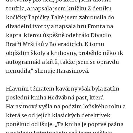
toužila, a napsala jsem knížku Z deníku
kočičky Ťapičky. Také jsem zabrousila do
divadelní tvorby a napsala hru Fronta na
kapra, kterou úspěšně odehrálo Divadlo
Bratří Mrštíků v Boleradicích. K tomu
objíždím školy a knihovny, proběhlo několik
autogramiád a křtů, takže jsem se opravdu
nenudila,
“
shrnuje Harasimová.
Hlavním tématem kavárny však byla zatím
poslední kniha Hedvábná past, která
Harasimové vyšla na podzim loňského roku a
která se od jejích klasických detektivek
poněkud odlišuje.
„
Ta kniha je poprvé psána