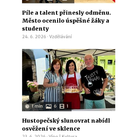
Píle a talent přinesly odměnu.
Město ocenilo úspěšné žáky a
studenty
24. 6. 2026 ·
Vzdělávání
1 min
6
1
Hustopečský slunovrat nabídl
osvěžení ve sklence
23. 6. 2026 ·
Víno
|
Kultura