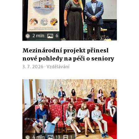
2 min
6
Mezinárodní projekt přinesl
nové pohledy na péči o seniory
3. 7. 2026 ·
Vzdělávání
4 min
13
1