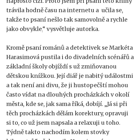
naprosto cizí. Proto jsem při psaní této knihy
trávila hodně času na internetu a učila se,
takže to psaní nešlo tak samovolně a rychle
jako obvykle,
“
vysvětluje autorka.
Kromě psaní románů a detektivek se Markéta
Harasimová pustila i do divadelních scénářů a
základní školy objíždí s už zmiňovanou
dětskou knížkou. Její diář je nabitý událostmi
a tak není ani divu, že ji hustopečští mohou
často vídat na dlouhých procházkách v okolí
města, kde se, jak sama říká, dobíjí.
„
Já si při
těch procházkách dělám korektury, opravuji
si to, co už jsem napsala a relaxuji u toho.
Týdně takto nachodím kolem stovky