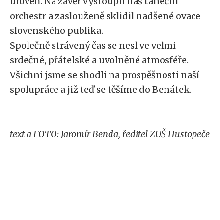
úroveň. Na závěr vystoupil náš taneční
orchestr a zaslouženě sklidil nadšené ovace
slovenského publika.
Společně strávený čas se nesl ve velmi
srdečné, přátelské a uvolněné atmosféře.
Všichni jsme se shodli na prospěšnosti naší
spolupráce a již teď se těšíme do Benátek.
text a FOTO: Jaromír Benda, ředitel ZUŠ Hustopeče