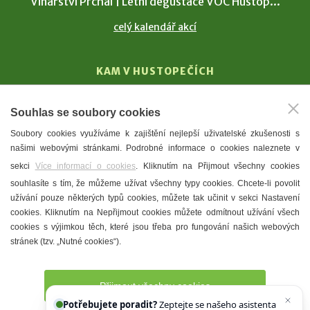
Vinařství Prchal | Letní degustace VOC Hustop...
celý kalendář akcí
KAM V HUSTOPEČÍCH
Vinařství
Souhlas se soubory cookies
T. G. Masaryk
Soubory cookies využíváme k zajištění nejlepší uživatelské zkušenosti s
Mandloně
našimi webovými stránkami. Podrobné informace o cookies naleznete v
Ubytování
sekci
Více informací o cookies
. Kliknutím na Přijmout všechny cookies
Restaurace
souhlasíte s tím, že můžeme užívat všechny typy cookies. Chcete-li povolit
užívání pouze některých typů cookies, můžete tak učinit v sekci Nastavení
Městské muzeum a galerie
cookies. Kliknutím na Nepřijmout cookies můžete odmítnout užívání všech
Denní meníčka
cookies s výjimkou těch, které jsou třeba pro fungování našich webových
stránek (tzv. „Nutné cookies“).
Mapa města
Přijmout všechny cookies
Potřebujete poradit?
Zeptejte se našeho asistenta
Chettyho
.