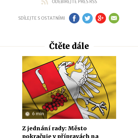
ODEBÍREJTE PŘES RSS
SDÍLEJTE S OSTATNÍMI
FB
TW
GP
EM
Čtěte dále
6 min
Z jednání rady: Město
pokračuje v přípravách na