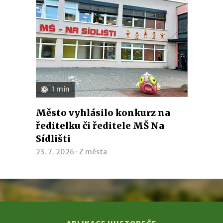
1 min
Město vyhlásilo konkurz na
ředitelku či ředitele MŠ Na
Sídlišti
23. 7. 2026 ·
Z města