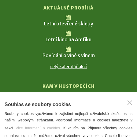
AKTUÁLNĚ PROBÍHÁ
Letní otevřené sklepy
Letní kino na Amfiku
Povídání o víně s vínem
celý kalendář akcí
KAM V HUSTOPEČÍCH
Vinařství
Souhlas se soubory cookies
T. G. Masaryk
Soubory cookies využíváme k zajištění nejlepší uživatelské zkušenosti s
Mandloně
našimi webovými stránkami. Podrobné informace o cookies naleznete v
Ubytování
sekci
Více informací o cookies
. Kliknutím na Přijmout všechny cookies
Restaurace
souhlasíte s tím, že můžeme užívat všechny typy cookies. Chcete-li povolit