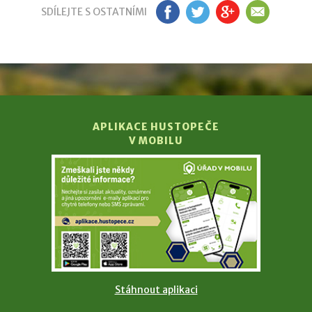
SDÍLEJTE S OSTATNÍMI
FB
TW
GP
EM
APLIKACE HUSTOPEČE
V MOBILU
Stáhnout aplikaci