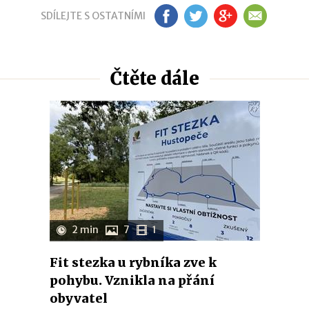
SDÍLEJTE S OSTATNÍMI
FB
TW
GP
EM
Čtěte dále
2 min
7
1
Fit stezka u rybníka zve k
pohybu. Vznikla na přání
obyvatel