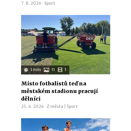
7. 8. 2026 ·
Sport
1 min
11
1
Místo fotbalistů teď na
městském stadionu pracují
dělníci
25. 6. 2026 ·
Z města
|
Sport