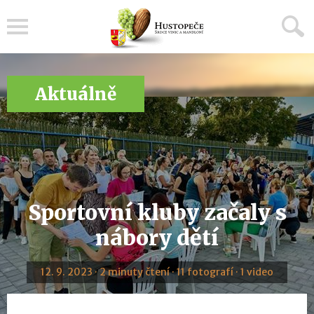
Menu
Aktuálně
Sportovní kluby začaly s
nábory dětí
12. 9. 2023 · 2 minuty čtení · 11 fotografí · 1 video