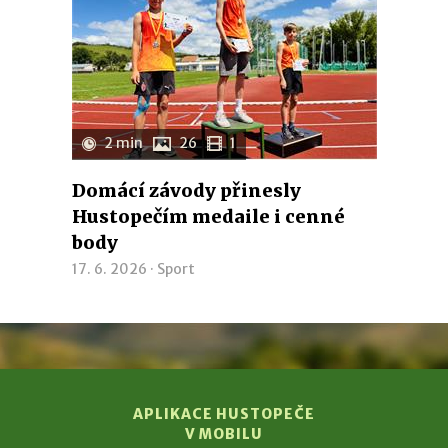
2 min
26
1
Domácí závody přinesly
Hustopečím medaile i cenné
body
17. 6. 2026 ·
Sport
APLIKACE HUSTOPEČE
V MOBILU