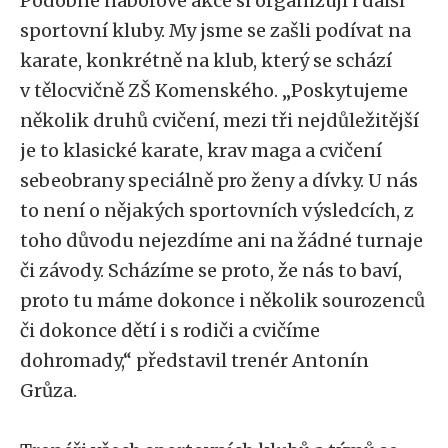
Podobné náborové akce si organizují i další
sportovní kluby. My jsme se zašli podívat na
karate, konkrétně na klub, který se schází
v tělocvičně ZŠ Komenského. „Poskytujeme
několik druhů cvičení, mezi tři nejdůležitější
je to klasické karate, krav maga a cvičení
sebeobrany speciálně pro ženy a dívky. U nás
to není o nějakých sportovních výsledcích, z
toho důvodu nejezdíme ani na žádné turnaje
či závody. Scházíme se proto, že nás to baví,
proto tu máme dokonce i několik sourozenců
či dokonce dětí i s rodiči a cvičíme
dohromady,“ představil trenér Antonín
Grůza.