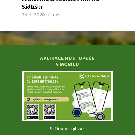
Sídlišti
23. 7. 2026 ·
Z města
APLIKACE HUSTOPEČE
V MOBILU
Stáhnout aplikaci