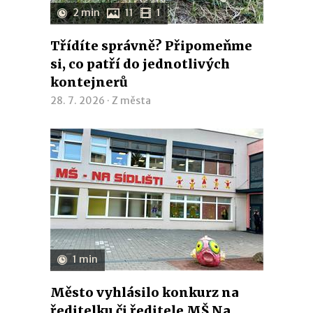
2 min
11
1
Třídíte správně? Připomeňme
si, co patří do jednotlivých
kontejnerů
28. 7. 2026 ·
Z města
1 min
Město vyhlásilo konkurz na
ředitelku či ředitele MŠ Na