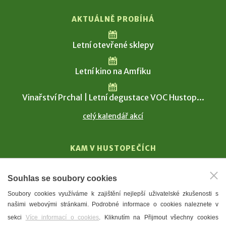
AKTUÁLNĚ PROBÍHÁ
Letní otevřené sklepy
Letní kino na Amfiku
Vinařství Prchal | Letní degustace VOC Hustop...
celý kalendář akcí
KAM V HUSTOPEČÍCH
Vinařství
Souhlas se soubory cookies
T. G. Masaryk
Soubory cookies využíváme k zajištění nejlepší uživatelské zkušenosti s
Mandloně
našimi webovými stránkami. Podrobné informace o cookies naleznete v
Ubytování
sekci
Více informací o cookies
. Kliknutím na Přijmout všechny cookies