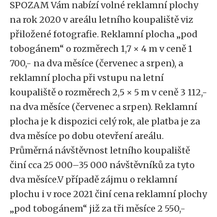
SPOZAM Vám nabízí volné reklamní plochy
na rok 2020 v areálu letního koupaliště viz
přiložené fotografie. Reklamní plocha „pod
tobogánem“ o rozměrech 1,7 × 4 m v ceně 1
700,- na dva měsíce (červenec a srpen), a
reklamní plocha při vstupu na letní
koupaliště o rozměrech 2,5 × 5 m v ceně 3 112,-
na dva měsíce (červenec a srpen). Reklamní
plocha je k dispozici celý rok, ale platba je za
dva měsíce po dobu otevření areálu.
Průměrná návštěvnost letního koupaliště
činí cca 25 000–35 000 návštěvníků za tyto
dva měsíce.V případě zájmu o reklamní
plochu i v roce 2021 činí cena reklamní plochy
„pod tobogánem“ již za tři měsíce 2 550,-