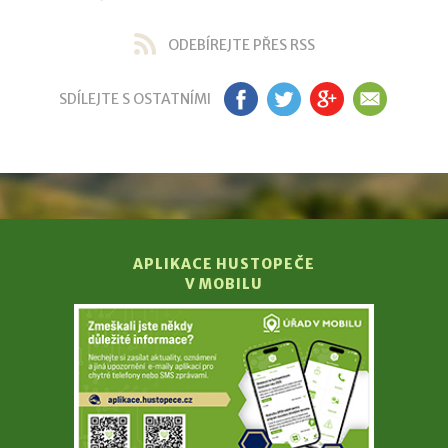
ODEBÍREJTE PŘES RSS
SDÍLEJTE S OSTATNÍMI
FB
TW
GP
EM
APLIKACE HUSTOPEČE
V MOBILU