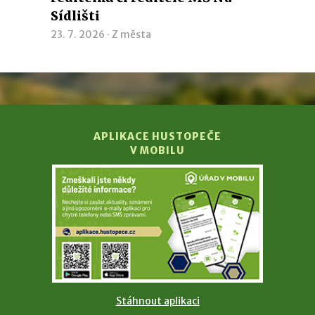
Sídlišti
23. 7. 2026 ·
Z města
APLIKACE HUSTOPEČE
V MOBILU
Stáhnout aplikaci