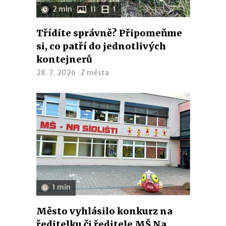
2 min
11
1
Třídíte správně? Připomeňme
si, co patří do jednotlivých
kontejnerů
28. 7. 2026 ·
Z města
1 min
Město vyhlásilo konkurz na
ředitelku či ředitele MŠ Na