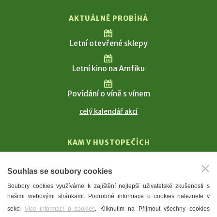
AKTUÁLNĚ PROBÍHÁ
Letní otevřené sklepy
Letní kino na Amfiku
Povídání o víně s vínem
celý kalendář akcí
KAM V HUSTOPEČÍCH
Vinařství
Souhlas se soubory cookies
T. G. Masaryk
Soubory cookies využíváme k zajištění nejlepší uživatelské zkušenosti s
Mandloně
našimi webovými stránkami. Podrobné informace o cookies naleznete v
Ubytování
sekci
Více informací o cookies
. Kliknutím na Přijmout všechny cookies