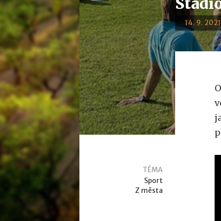
Stadio
14. 9. 2021
O
v
j
p
TÉMA
Sport
Z města