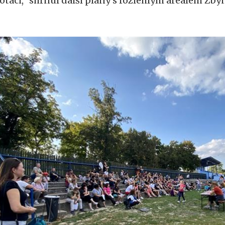
otaci,“ shrnul další plány s rozlehlým areálem Zb