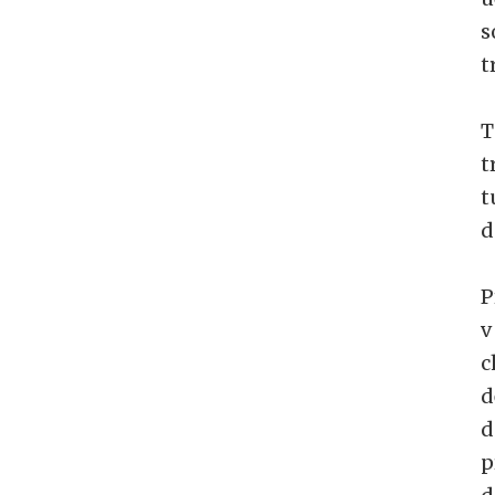
s
t
T
t
t
d
P
v
c
d
d
p