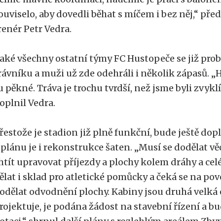
ouviselo, aby dovedli běhat s míčem i bez něj,“ pře
renér Petr Vedra.
aké všechny ostatní týmy FC Hustopeče se již pro
rávníku a muži už zde odehráli i několik zápasů. „Hr
u pěkné. Tráva je trochu tvrdší, než jsme byli zvykl
oplnil Vedra.
řestože je stadion již plně funkční, bude ještě dop
 plánu je i rekonstrukce šaten. „Musí se dodělat v
htít upravovat příjezdy a plochy kolem dráhy a ce
ělat i sklad pro atletické pomůcky a čeká se na pov
odělat odvodnění plochy. Kabiny jsou druhá velká 
rojektuje, je podána žádost na stavební řízení a