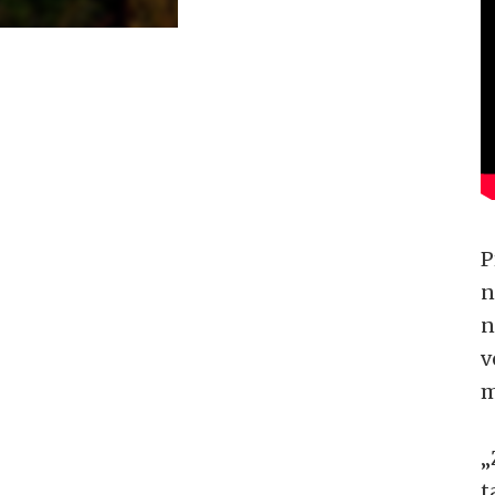
P
n
n
v
m
„
t