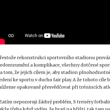
řestože rekonstrukci sportovního stadionu prov
edorozumění a komplikace, všechny dotčené sport
a tom, že jejich cílem je, aby stadion plnohodnotně
edení ke sportu v duchu fair play. A že tohoto cíle
ůžeme opakovaně přesvědčovat při trénincích atle
Zatím nepozoruji žádný problém, S trenéry fotbalis
akže třeba když vidím, že hrají na hřišti, tak tam 