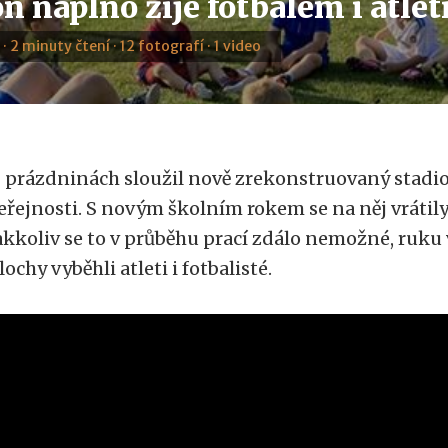
n naplno žije fotbalem i atle
 · 2 minuty čtení · 12 fotografí · 1 video
 prázdninách sloužil nově zrekonstruovaný stadi
eřejnosti. S novým školním rokem se na něj vrátily
akkoliv se to v průběhu prací zdálo nemožné, ruku 
lochy vyběhli atleti i fotbalisté.