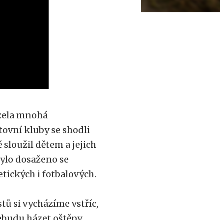
ázela mnohá
ovní kluby se shodli
 sloužil dětem a jejich
 bylo dosaženo se
tických i fotbalových.
tů si vycházíme vstříc,
nebudu házet oštěpy