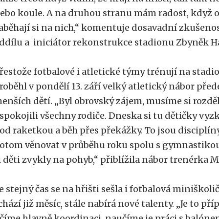
ebo koule. A na druhou stranu mám radost, když on
aběhají si na nich,“ komentuje dosavadní zkušenos
ddílu a iniciátor rekonstrukce stadionu Zbyněk H
řestože fotbalové i atletické týmy trénují na stadi
roběhl v pondělí 13. září velký atletický nábor př
enších dětí. „Byl obrovský zájem, musíme si rozdě
spokojili všechny rodiče. Dneska si tu dětičky vyz
od raketkou a běh přes překážky. To jsou disciplín
otom věnovat v průběhu roku spolu s gymnastikou
i děti zvykly na pohyb,“ přiblížila nábor trenérka
e stejný čas se na hřišti sešla i fotbalová miniškoli
chází již měsíc, stále nabírá nové talenty. „Je to pří
číme hlavně koordinaci, naučíme je práci s balónem