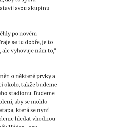
dstavil svou skupinu
běhly po novém
aje se tu dobře, je to
í, ale vyhovuje nám to,“
lněn o některé prvky a
ěci okolo, takže budeme
lého stadionu. Budeme
olení, aby se mohlo
etapa, která se nyní
 budeme hledat vhodnou