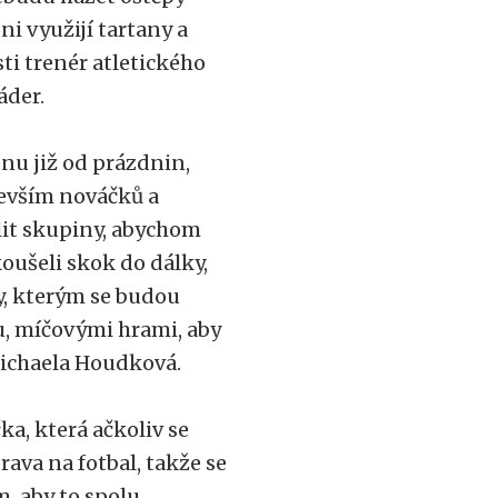
i využijí tartany a
ti trenér atletického
áder.
onu již od prázdnin,
edevším nováčků a
lit skupiny, abychom
koušeli skok do dálky,
y, kterým se budou
, míčovými hrami, aby
 Michaela Houdková.
čka, která ačkoliv se
prava na fotbal, takže se
, aby to spolu