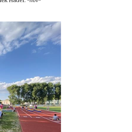
yněk Háder.
-nov-