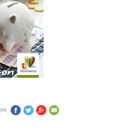
ÍMI
FB
TW
GP
EM