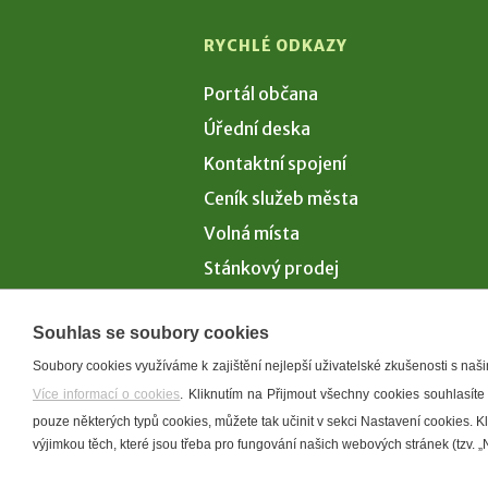
RYCHLÉ ODKAZY
Portál občana
Úřední deska
Kontaktní spojení
Ceník služeb města
Volná místa
Stánkový prodej
Volby 2026
Souhlas se soubory cookies
Soubory cookies využíváme k zajištění nejlepší uživatelské zkušenosti s na
Více informací o cookies
. Kliknutím na Přijmout všechny cookies souhlasíte
Prohlášení o p
pouze některých typů cookies, můžete tak učinit v sekci Nastavení cookies. 
výjimkou těch, které jsou třeba pro fungování našich webových stránek (tzv. „