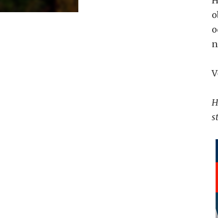
H
o
o
n
V
H
s