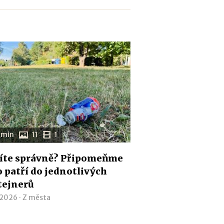
 min
11
1
íte správně? Připomeňme
co patří do jednotlivých
tejnerů
 2026 ·
Z města