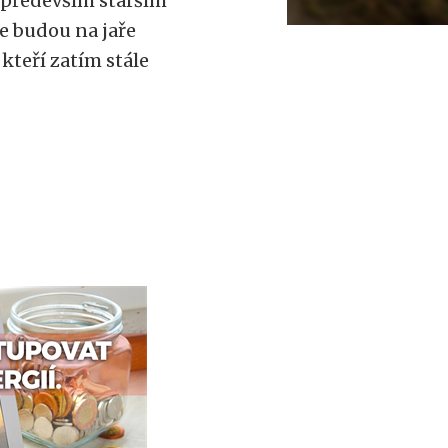
především starším
že budou na jaře
 kteří zatím stále