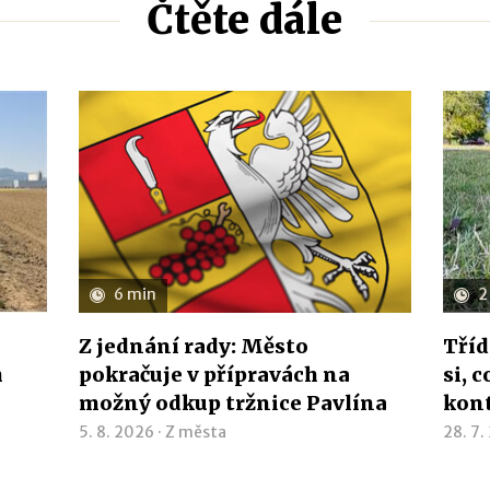
Čtěte dále
6 min
2
Z jednání rady: Město
Tříd
h
pokračuje v přípravách na
si, 
možný odkup tržnice Pavlína
kon
5. 8. 2026 ·
Z města
28. 7.