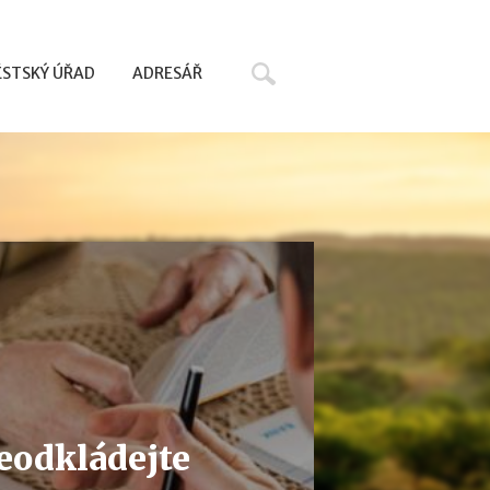
Hledat
STSKÝ ÚŘAD
ADRESÁŘ
eodkládejte