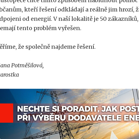
ustopeče chce tímto způsobem nabídnout pomoc 
bčanům, kteří řešení odkládají a reálně jim hrozí, 
dpojeni od energií. V naší lokalitě je 50 zákazníků,
emají tento problém vyřešen.
ěříme, že společně najdeme řešení.
ana Potměšilová,
tarostka