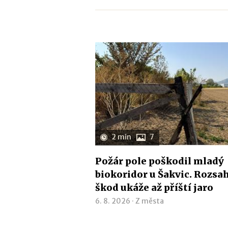
2 min
7
Požár pole poškodil mladý
biokoridor u Šakvic. Rozsa
škod ukáže až příští jaro
6. 8. 2026 ·
Z města