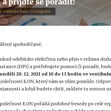
 a přijďte se poradit!
1 · 1 minuta čtení · 1 fotografie
ážení spoluobčané,
okud odebíráte elektřinu nebo plyn v režimu doda
nstance (DPI) a potřebujete pomoci či poradit, bude
ondělí 20. 12. 2021 od 10 do 13 hodin ve vestibul
polečnosti E.ON, který vám se vším pomůže. Odpov
ejasnosti a když budete chtít, můžete tu rovnou u
polečnost E.ON pořádá podobné besedy po celé rep