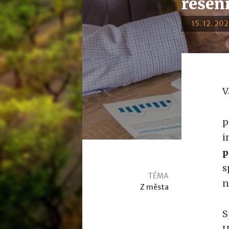
řešení
15. 12. 202
V
p
i
p
s
TÉMA
n
Z města
S