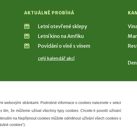
AKTUÁLNĚ PROBÍHÁ
KA
Letní otevřené sklepy
Vin
Letní kino na Amfiku
Man
Povídání o víně s vínem
Res
celý kalendář akcí
Den
šimi webovými stránkami. Podrobné informace o cookies naleznete v sekci
 s tím, že můžeme užívat všechny typy cookies. Chcete-li povolit užívání
řístupnosti
Správce webu
2026 © Město Hustopeče
Kliknutím na Nepřijmout cookies můžete odmítnout užívání všech cookies s
Nutné cookies“).