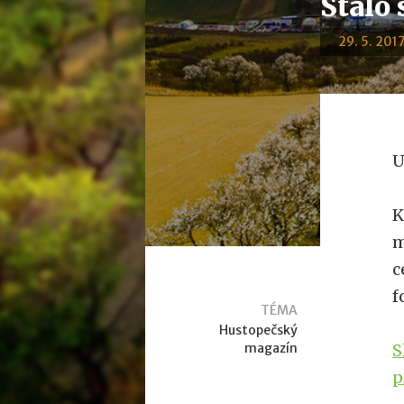
Stalo 
29. 5. 2017
U
K
m
c
f
TÉMA
Hustopečský
magazín
S
p