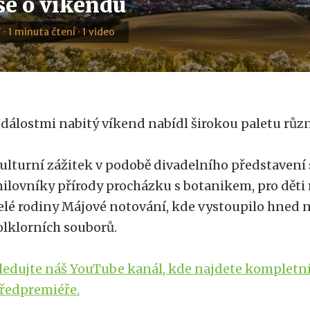
se o víkendu
 · 1 minuta čtení · 1 video
dálostmi nabitý víkend nabídl širokou paletu růz
ulturní zážitek v podobě divadelního představení 
ilovníky přírody procházku s botanikem, pro děti 
elé rodiny Májové notování, kde vystoupilo hned 
olklorních souborů.
ledujte náš YouTube kanál, kde najdete kompletní
ředpremiéře.