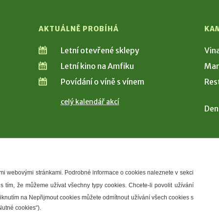
AKTUÁLNĚ PROBÍHÁ
KA
Letní otevřené sklepy
Vin
Letní kino na Amfiku
Man
Povídání o víně s vínem
Res
celý kalendář akcí
Den
šimi webovými stránkami. Podrobné informace o cookies naleznete v sekci
 s tím, že můžeme užívat všechny typy cookies. Chcete-li povolit užívání
řístupnosti
Správce webu
2026 © Město Hustopeče
Kliknutím na Nepřijmout cookies můžete odmítnout užívání všech cookies s
Nutné cookies“).