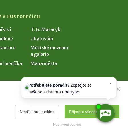
M V HUSTOPEČÍCH
ařství
T. G. Masaryk
dloně
Ubytování
taurace
Městské muzeum
a galerie
ní meníčka
Mapa města
Potřebujete poradit?
Zeptejte se
našeho asistenta
Chettyho
.
Nepřijmout cookies
Přijmout všechny cookies
Nastavení cookies