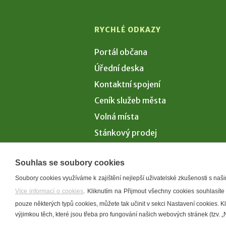
RYCHLÉ ODKAZY
Portál občana
Úřední deska
Kontaktní spojení
Ceník služeb města
Volná místa
Stánkový prodej
Volby 2026
Souhlas se soubory cookies
Soubory cookies využíváme k zajištění nejlepší uživatelské zkušenosti s na
Více informací o cookies
. Kliknutím na Přijmout všechny cookies souhlasíte
Prohlášení o p
pouze některých typů cookies, můžete tak učinit v sekci Nastavení cookies. 
výjimkou těch, které jsou třeba pro fungování našich webových stránek (tzv. „