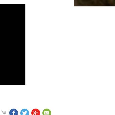
ÍMI
FB
TW
GP
EM