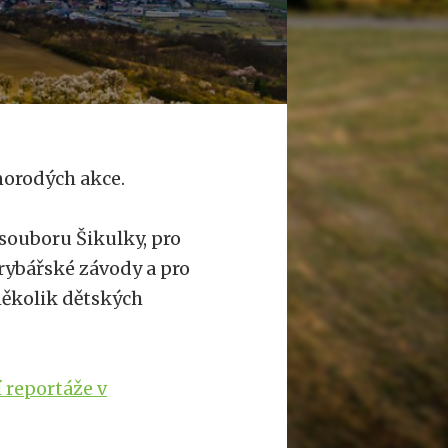
norodých akce.
souboru Šikulky, pro
rybářské závody a pro
několik dětských
 reportáže v