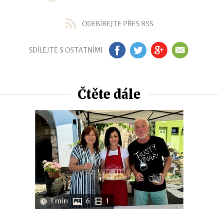
ODEBÍREJTE PŘES RSS
SDÍLEJTE S OSTATNÍMI
FB
TW
GP
EM
Čtěte dále
1 min
6
1