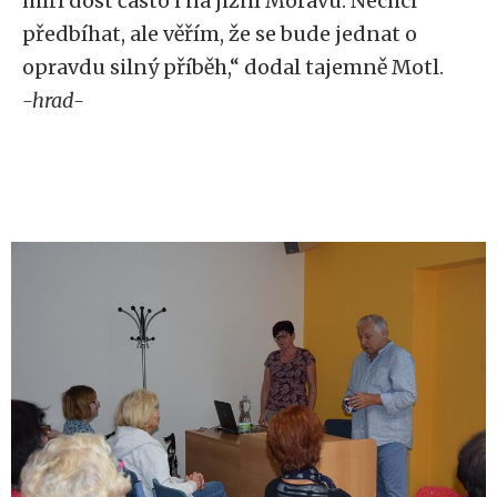
míří dost často i na jižní Moravu. Nechci
předbíhat, ale věřím, že se bude jednat o
opravdu silný příběh,“ dodal tajemně Motl.
-hrad-