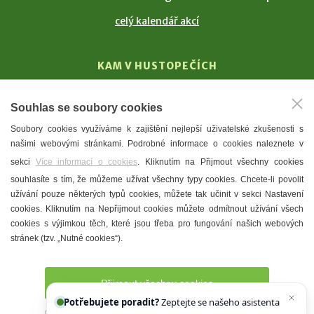
celý kalendář akcí
KAM V HUSTOPEČÍCH
Vinařství
Souhlas se soubory cookies
T. G. Masaryk
Soubory cookies využíváme k zajištění nejlepší uživatelské zkušenosti s
Mandloně
našimi webovými stránkami. Podrobné informace o cookies naleznete v
Ubytování
sekci
Více informací o cookies
. Kliknutím na Přijmout všechny cookies
Restaurace
souhlasíte s tím, že můžeme užívat všechny typy cookies. Chcete-li povolit
užívání pouze některých typů cookies, můžete tak učinit v sekci Nastavení
Městské muzeum a galerie
cookies. Kliknutím na Nepřijmout cookies můžete odmítnout užívání všech
Denní meníčka
cookies s výjimkou těch, které jsou třeba pro fungování našich webových
stránek (tzv. „Nutné cookies“).
Mapa města
Přijmout všechny cookies
Potřebujete poradit?
Zeptejte se našeho asistenta
Chettyho
.