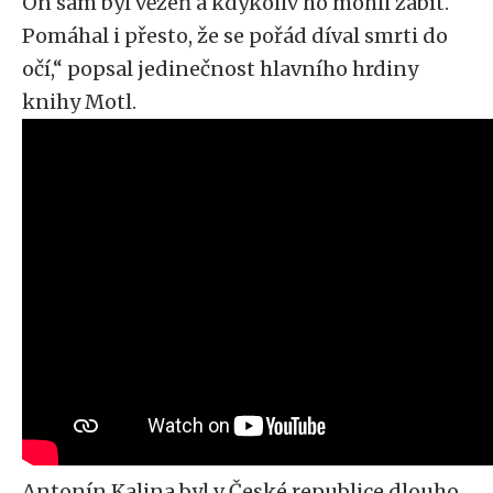
On sám byl vězeň a kdykoliv ho mohli zabít.
Pomáhal i přesto, že se pořád díval smrti do
očí,“ popsal jedinečnost hlavního hrdiny
knihy Motl.
Antonín Kalina byl v České republice dlouho