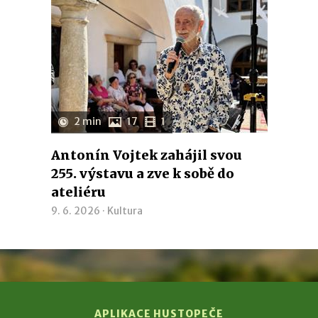
2 min
17
1
Antonín Vojtek zahájil svou
255. výstavu a zve k sobě do
ateliéru
9. 6. 2026 ·
Kultura
APLIKACE HUSTOPEČE