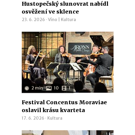
Hustopečský slunovrat nabídl
osvěžení ve sklence
23. 6. 2026 ·
Víno
|
Kultura
2 min
10
1
Festival Concentus Moraviae
oslavil krásu kvarteta
17. 6. 2026 ·
Kultura