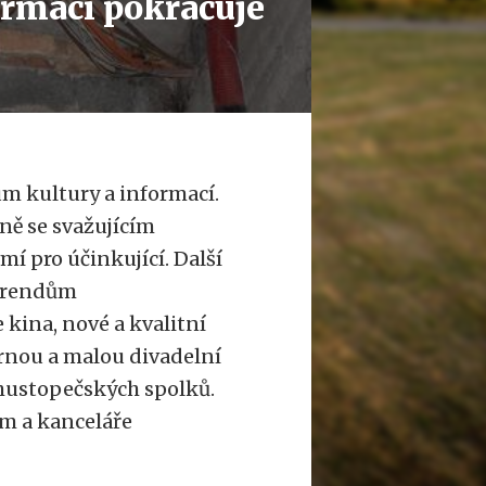
ormací pokračuje
m kultury a informací.
ně se svažujícím
í pro účinkující. Další
 trendům
 kina, nové a kvalitní
árnou a malou divadelní
 hustopečských spolků.
um a kanceláře