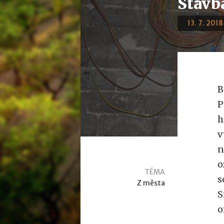
Stavb
13. 7. 2018
B
P
h
v
n
o
TÉMA
s
Z města
S
o