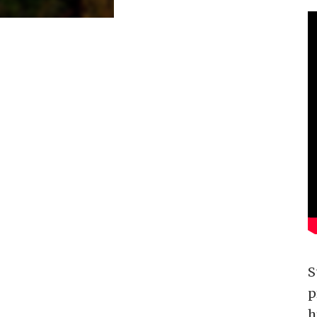
S
p
h