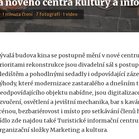
a nového centra kultury a inf
 · 1 minuta čtení · 7 fotografí · 1 video
ývalá budova kina se postupně mění v nové centru
rioritami rekonstrukce jsou divadelní sál s postup
ledištěm a pohodlnými sedadly i odpovídající zázem
ýhody, které modernizace zastaralého a dnešním
eodpovídajícího objektu nabídne, jsou digitalizace
zvučení, osvětlení a jevištní mechanika, bar s kav
cénou, bezbariérovost i místo pro setkávání členů
ídlo zde najdou také Turistické informační centr
rganizační složky Marketing a kultura.