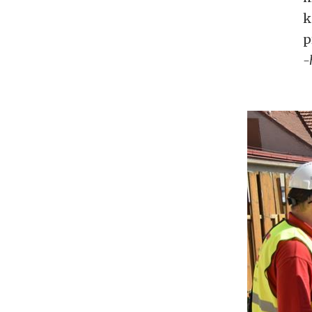
k
p
-