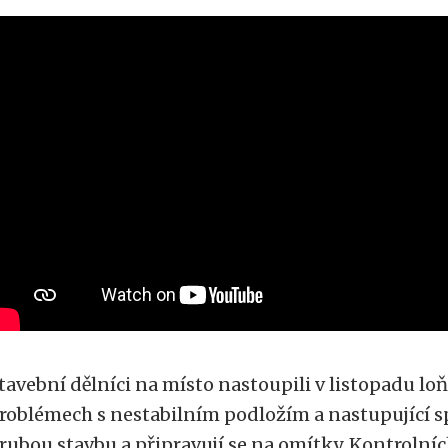
tavební dělníci na místo nastoupili v listopadu lo
roblémech s nestabilním podložím a nastupující 
rubou stavbu a připravují se na omítky. Kontrolníc