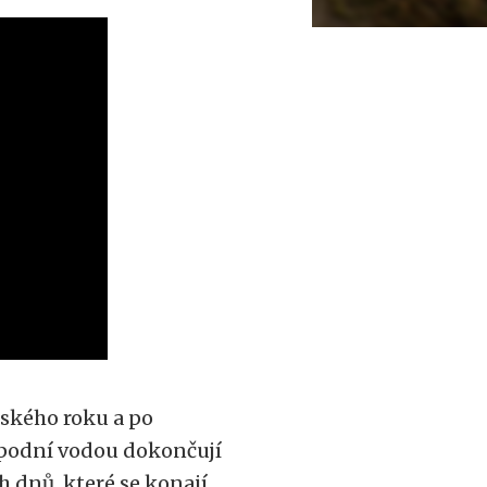
ňského roku a po
spodní vodou dokončují
h dnů, které se konají