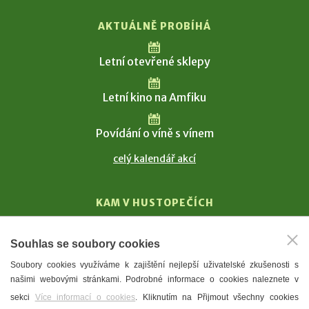
AKTUÁLNĚ PROBÍHÁ
Letní otevřené sklepy
Letní kino na Amfiku
Povídání o víně s vínem
celý kalendář akcí
KAM V HUSTOPEČÍCH
Vinařství
Souhlas se soubory cookies
T. G. Masaryk
Soubory cookies využíváme k zajištění nejlepší uživatelské zkušenosti s
Mandloně
našimi webovými stránkami. Podrobné informace o cookies naleznete v
Ubytování
sekci
Více informací o cookies
. Kliknutím na Přijmout všechny cookies