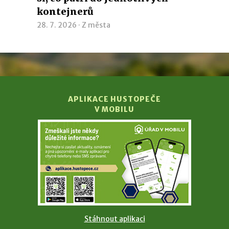
kontejnerů
28. 7. 2026 ·
Z města
APLIKACE HUSTOPEČE
V MOBILU
Stáhnout aplikaci