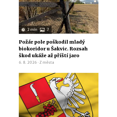
2 min
7
Požár pole poškodil mladý
biokoridor u Šakvic. Rozsah
škod ukáže až příští jaro
6. 8. 2026 ·
Z města