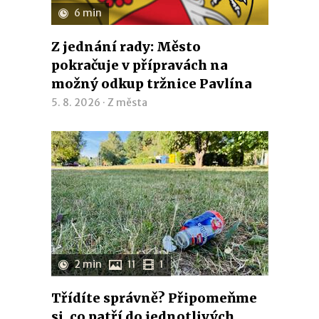
6 min
Z jednání rady: Město
pokračuje v přípravách na
možný odkup tržnice Pavlína
5. 8. 2026 ·
Z města
2 min
11
1
Třídíte správně? Připomeňme
si, co patří do jednotlivých