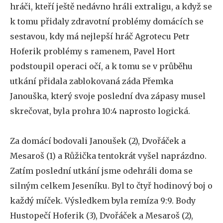
hráči, kteří ještě nedávno hráli extraligu, a když se
k tomu přidaly zdravotní problémy domácích se
sestavou, kdy má nejlepší hráč Agrotecu Petr
Hoferik problémy s ramenem, Pavel Hort
podstoupil operaci očí, a k tomu se v průběhu
utkání přidala zablokovaná záda Přemka
Janouška, který svoje poslední dva zápasy musel
skrečovat, byla prohra 10:4 naprosto logická.
Za domácí bodovali Janoušek (2), Dvořáček a
Mesaroš (1) a Růžička tentokrát vyšel naprázdno.
Zatím poslední utkání jsme odehráli doma se
silným celkem Jeseníku. Byl to čtyř hodinový boj o
každý míček. Výsledkem byla remíza 9:9. Body
Hustopečí Hoferik (3), Dvořáček a Mesaroš (2),