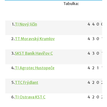
Tabulka:
1.
TJ Nový Jičín
4
4
0
0
2.
TT Moravský Krumlov
4
3
0
1
3.
SKST Baník Havířov C
4
3
0
1
4.
TJ Agrotec Hustopeče
4
2
1
1
5.
TTC Frýdlant
4
2
0
2
6.
TJ Ostrava KST C
4
2
0
2