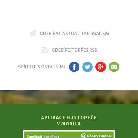
ODEBÍRAT AKTUALITY E-MAILEM
ODEBÍREJTE PŘES RSS
SDÍLEJTE S OSTATNÍMI
FB
TW
GP
EM
APLIKACE HUSTOPEČE
V MOBILU