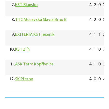
7.
KST Blansko
4
2
0
2
8.
TTC Moravská Slavia Brno B
4
2
0
2
9.
EXITERIA KST Jeseník
4
1
1
2
10.
KST Zlín
4
1
0
3
11.
ASK Tatra Kopřivnice
4
1
0
3
12.
SK Přerov
4
0
0
4