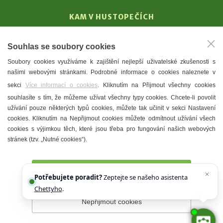
KAM V HUSTOPEČÍCH
Vinařství
Souhlas se soubory cookies
T. G. Masaryk
Soubory cookies využíváme k zajištění nejlepší uživatelské zkušenosti s
Mandloně
našimi webovými stránkami. Podrobné informace o cookies naleznete v
Ubytování
sekci
Více informací o cookies
. Kliknutím na Přijmout všechny cookies
Restaurace
souhlasíte s tím, že můžeme užívat všechny typy cookies. Chcete-li povolit
užívání pouze některých typů cookies, můžete tak učinit v sekci Nastavení
Městské muzeum a galerie
cookies. Kliknutím na Nepřijmout cookies můžete odmítnout užívání všech
Denní meníčka
cookies s výjimkou těch, které jsou třeba pro fungování našich webových
stránek (tzv. „Nutné cookies“).
Mapa města
Přijmout všechny cookies
Potřebujete poradit?
Zeptejte se našeho asistenta
Chettyho
.
Nepřijmout cookies
Prohlášení o přístupnosti
Správce webu
2026 © Město
Hustopeče