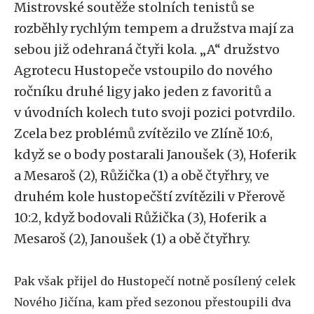
Mistrovské soutěže stolních tenistů se
rozběhly rychlým tempem a družstva mají za
sebou již odehraná čtyři kola. „A“ družstvo
Agrotecu Hustopeče vstoupilo do nového
ročníku druhé ligy jako jeden z favoritů a
v úvodních kolech tuto svoji pozici potvrdilo.
Zcela bez problémů zvítězilo ve Zlíně 10:6,
když se o body postarali Janoušek (3), Hoferik
a Mesaroš (2), Růžička (1) a obě čtyřhry, ve
druhém kole hustopečští zvítězili v Přerově
10:2, když bodovali Růžička (3), Hoferik a
Mesaroš (2), Janoušek (1) a obě čtyřhry.
Pak však přijel do Hustopečí notně posílený celek
Nového Jičína, kam před sezonou přestoupili dva