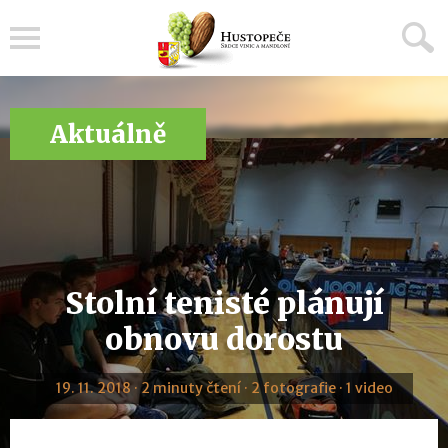
Menu
Aktuálně
Stolní tenisté plánují
obnovu dorostu
19. 11. 2018 · 2 minuty čtení · 2 fotografie · 1 video