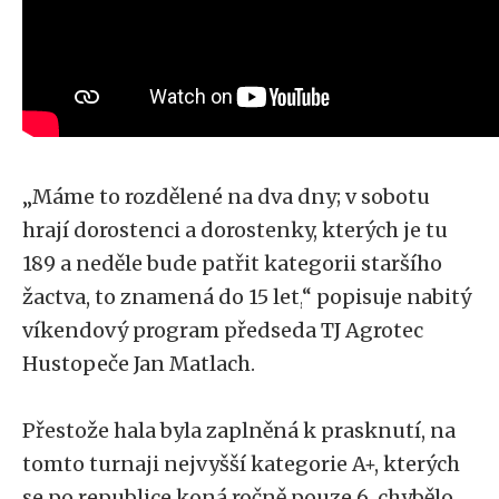
„
Máme to rozdělené na dva dny; v sobotu
hrají dorostenci a dorostenky, kterých je tu
189 a neděle bude patřit kategorii staršího
žactva, to znamená do 15 let,
“
popisuje nabitý
víkendový program předseda TJ Agrotec
Hustopeče Jan Matlach.
Přestože hala byla zaplněná k prasknutí, na
tomto turnaji nejvyšší kategorie A+, kterých
se po republice koná ročně pouze 6, chybělo