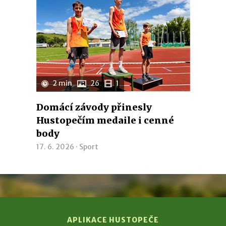
2 min
26
1
Domácí závody přinesly
Hustopečím medaile i cenné
body
17. 6. 2026 ·
Sport
APLIKACE HUSTOPEČE