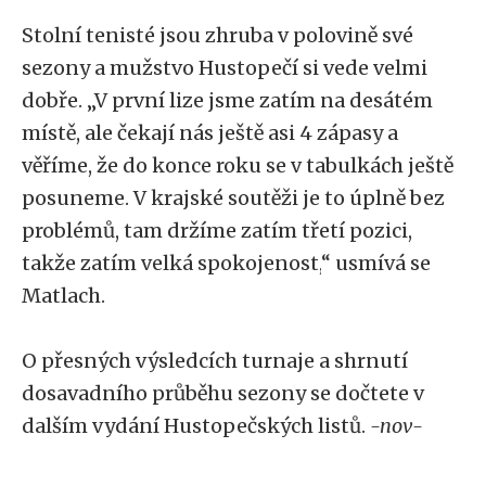
Stolní tenisté jsou zhruba v polovině své
sezony a mužstvo Hustopečí si vede velmi
dobře.
„
V první lize jsme zatím na desátém
místě, ale čekají nás ještě asi 4 zápasy a
věříme, že do konce roku se v tabulkách ještě
posuneme. V krajské soutěži je to úplně bez
problémů, tam držíme zatím třetí pozici,
takže zatím velká spokojenost,
“
usmívá se
Matlach.
O přesných výsledcích turnaje a shrnutí
dosavadního průběhu sezony se dočtete v
dalším vydání Hustopečských listů.
-nov-