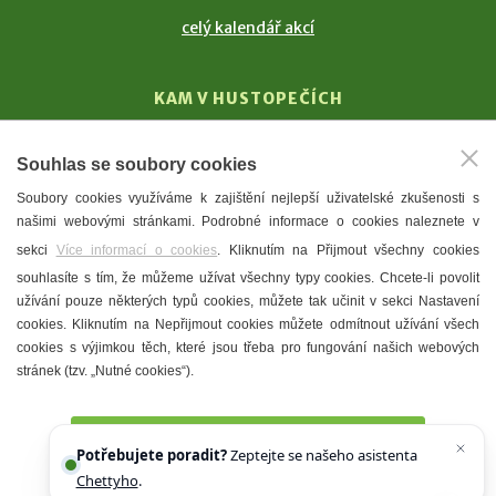
celý kalendář akcí
KAM V HUSTOPEČÍCH
Vinařství
Souhlas se soubory cookies
T. G. Masaryk
Soubory cookies využíváme k zajištění nejlepší uživatelské zkušenosti s
Mandloně
našimi webovými stránkami. Podrobné informace o cookies naleznete v
Ubytování
sekci
Více informací o cookies
. Kliknutím na Přijmout všechny cookies
Restaurace
souhlasíte s tím, že můžeme užívat všechny typy cookies. Chcete-li povolit
užívání pouze některých typů cookies, můžete tak učinit v sekci Nastavení
Městské muzeum a galerie
cookies. Kliknutím na Nepřijmout cookies můžete odmítnout užívání všech
Denní meníčka
cookies s výjimkou těch, které jsou třeba pro fungování našich webových
stránek (tzv. „Nutné cookies“).
Mapa města
Přijmout všechny cookies
Potřebujete poradit?
Zeptejte se našeho asistenta
Chettyho
.