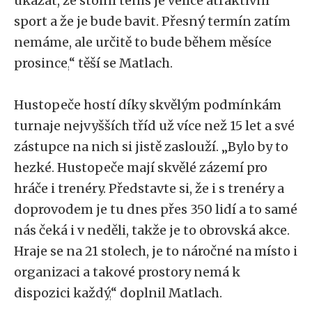
ukázat, že stolní tenis je velice atraktivní
sport a že je bude bavit. Přesný termín zatím
nemáme, ale určitě to bude během měsíce
prosince,
“
těší se Matlach.
Hustopeče hostí díky skvělým podmínkám
turnaje nejvyšších tříd už více než 15 let a své
zástupce na nich si jistě zaslouží.
„
Bylo by to
hezké. Hustopeče mají skvělé zázemí pro
hráče i trenéry. Představte si, že i s trenéry a
doprovodem je tu dnes přes 350 lidí a to samé
nás čeká i v neděli, takže je to obrovská akce.
Hraje se na 21 stolech, je to náročné na místo i
organizaci a takové prostory nemá k
dispozici každý,
“
doplnil Matlach.