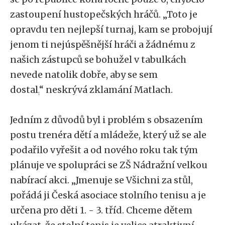
zastoupení hustopečských hráčů.
„
Toto je
opravdu ten nejlepší turnaj, kam se probojují
jenom ti nejúspěšnější hráči a žádnému z
našich zástupců se bohužel v tabulkách
nevede natolik dobře, aby se sem
dostal,
“
neskrývá zklamání Matlach.
Jedním z důvodů byl i problém s obsazením
postu trenéra dětí a mládeže, který už se ale
podařilo vyřešit a od nového roku tak tým
plánuje ve spolupráci se ZŠ Nádražní velkou
nabírací akci.
„
Jmenuje se Všichni za stůl,
pořádá ji Česká asociace stolního tenisu a je
určena pro děti 1. - 3. tříd. Chceme dětem