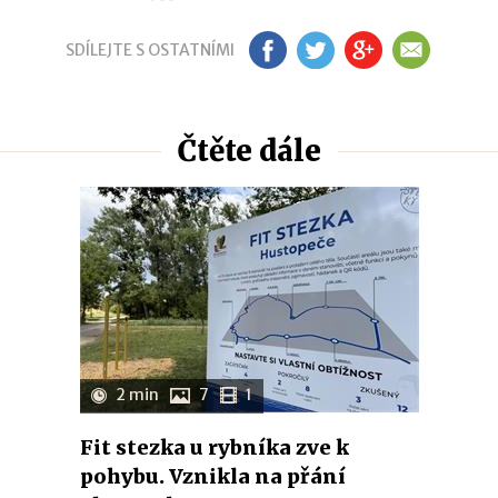
SDÍLEJTE S OSTATNÍMI
FB
TW
GP
EM
Čtěte dále
2 min
7
1
Fit stezka u rybníka zve k
pohybu. Vznikla na přání