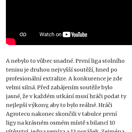
A nebylo to vůbec snadné. První liga stolního
tenisu je druhou nejvyšší soutěží, hned po
profesionální extralize. A konkurence je zde
velmi silná. Před zahájením soutěže bylo
jasné, že v každém utkání musí hráči podat ty
nejlepší výkony, aby to bylo reálné. Hráči
Agrotecu nakonec skončili v tabulce první
ligy na krásném osmém místě s bilancí 10
vítězství, jedna remíza a 13 porážek. Zejména