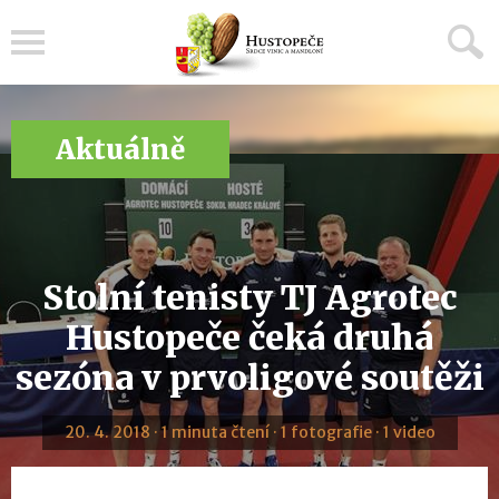
Menu
Aktuálně
Stolní tenisty TJ Agrotec
Hustopeče čeká druhá
sezóna v prvoligové soutěži
20. 4. 2018 · 1 minuta čtení · 1 fotografie · 1 video