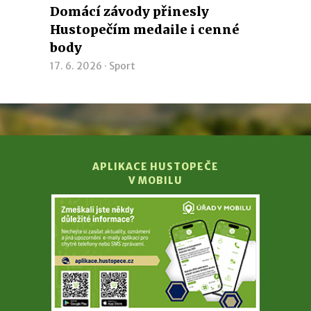
Domácí závody přinesly
Hustopečím medaile i cenné
body
17. 6. 2026 ·
Sport
APLIKACE HUSTOPEČE
V MOBILU