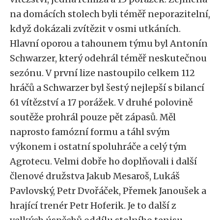
na domácích stolech byli téměř neporazitelní,
když dokázali zvítězit v osmi utkáních.
Hlavní oporou a tahounem týmu byl Antonín
Schwarzer, který odehrál téměř neskutečnou
sezónu. V první lize nastoupilo celkem 112
hráčů a Schwarzer byl šestý nejlepší s bilancí
61 vítězství a 17 porážek. V druhé polovině
soutěže prohrál pouze pět zápasů. Měl
naprosto famózní formu a táhl svým
výkonem i ostatní spoluhráče a celý tým
Agrotecu. Velmi dobře ho doplňovali i další
členové družstva Jakub Mesaroš, Lukáš
Pavlovský, Petr Dvořáček, Přemek Janoušek a
hrající trenér Petr Hoferik. Je to další z