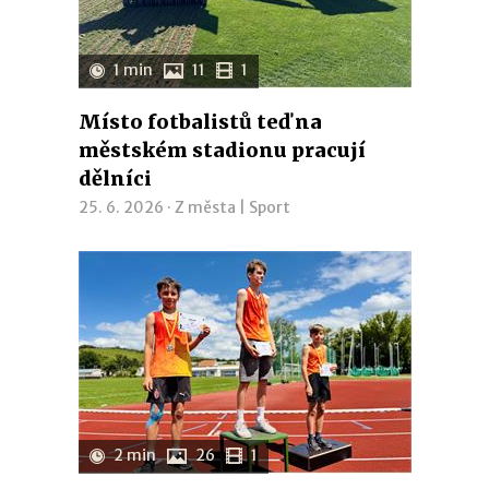
1 min
11
1
Místo fotbalistů teď na
městském stadionu pracují
dělníci
25. 6. 2026 ·
Z města
|
Sport
2 min
26
1