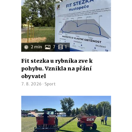
2 min
7
1
Fit stezka u rybníka zve k
pohybu. Vznikla na přání
obyvatel
7. 8. 2026 ·
Sport