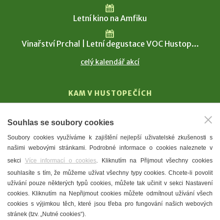
Letní kino na Amfiku
Vinařství Prchal | Letní degustace VOC Hustop...
celý kalendář akcí
KAM V HUSTOPEČÍCH
Vinařství
Souhlas se soubory cookies
T. G. Masaryk
Soubory cookies využíváme k zajištění nejlepší uživatelské zkušenosti s
Mandloně
našimi webovými stránkami. Podrobné informace o cookies naleznete v
Ubytování
sekci
Více informací o cookies
. Kliknutím na Přijmout všechny cookies
Restaurace
souhlasíte s tím, že můžeme užívat všechny typy cookies. Chcete-li povolit
užívání pouze některých typů cookies, můžete tak učinit v sekci Nastavení
Městské muzeum a galerie
cookies. Kliknutím na Nepřijmout cookies můžete odmítnout užívání všech
Denní meníčka
cookies s výjimkou těch, které jsou třeba pro fungování našich webových
stránek (tzv. „Nutné cookies“).
Mapa města