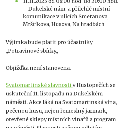
11.11.2023 od 08:00 hod. do 20:00 hod.
– Dukelské nám. a přilehlé místní
komunikace v ulicích Smetanova,
Mrštíkova, Husova, Na hradbách
Výjimka bude platit pro účastníky
,,Potravinové sbírky,,
Objížďka není stanovena.
Svatomartinské slavnosti
v Hustopečích se
uskuteční 11. listopadu na Dukelském
náměstí. Akce láká na Svatomartinská vína,
pečenou husu, nejen řemeslný jarmark,
otevřené sklepy místních vinařů a program
na náměstí. Slavnosti začnou odbitím