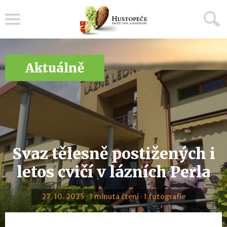
Menu
Aktuálně
Svaz tělesně postižených i
letos cvičí v lázních Perla
27. 10. 2025 · 1 minuta čtení · 1 fotografie