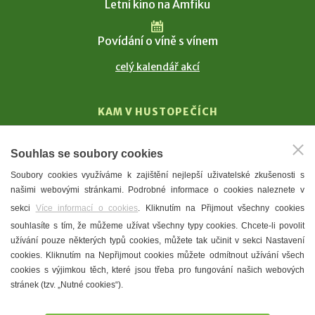
Letní kino na Amfiku
Povídání o víně s vínem
celý kalendář akcí
KAM V HUSTOPEČÍCH
Vinařství
Souhlas se soubory cookies
T. G. Masaryk
Soubory cookies využíváme k zajištění nejlepší uživatelské zkušenosti s
Mandloně
našimi webovými stránkami. Podrobné informace o cookies naleznete v
Ubytování
sekci
Více informací o cookies
. Kliknutím na Přijmout všechny cookies
Restaurace
souhlasíte s tím, že můžeme užívat všechny typy cookies. Chcete-li povolit
užívání pouze některých typů cookies, můžete tak učinit v sekci Nastavení
Městské muzeum a galerie
cookies. Kliknutím na Nepřijmout cookies můžete odmítnout užívání všech
Denní meníčka
cookies s výjimkou těch, které jsou třeba pro fungování našich webových
stránek (tzv. „Nutné cookies“).
Mapa města