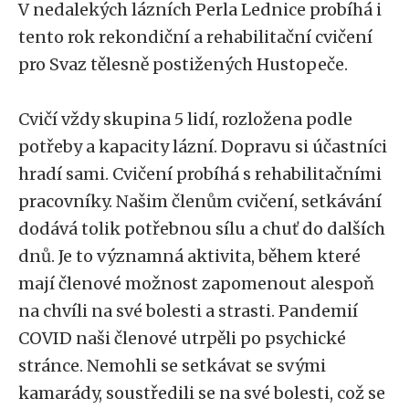
V nedalekých lázních Perla Lednice probíhá i
tento rok rekondiční a rehabilitační cvičení
pro Svaz tělesně postižených Hustopeče.
Cvičí vždy skupina 5 lidí, rozložena podle
potřeby a kapacity lázní. Dopravu si účastníci
hradí sami. Cvičení probíhá s rehabilitačními
pracovníky. Našim členům cvičení, setkávání
dodává tolik potřebnou sílu a chuť do dalších
dnů. Je to významná aktivita, během které
mají členové možnost zapomenout alespoň
na chvíli na své bolesti a strasti. Pandemií
COVID naši členové utrpěli po psychické
stránce. Nemohli se setkávat se svými
kamarády, soustředili se na své bolesti, což se