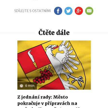
SDÍLEJTE S OSTATNÍMI
FB
TW
GP
EM
Čtěte dále
6 min
Z jednání rady: Město
pokračuje v přípravách na