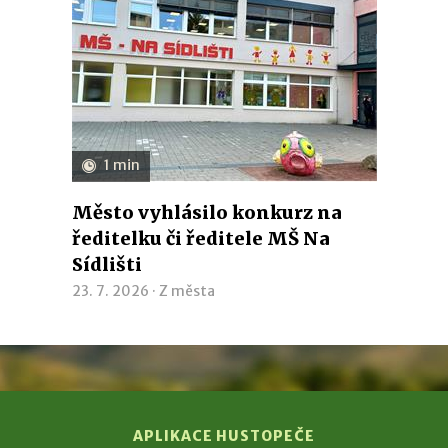
1 min
Město vyhlásilo konkurz na
ředitelku či ředitele MŠ Na
Sídlišti
23. 7. 2026 ·
Z města
APLIKACE HUSTOPEČE