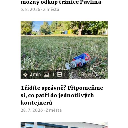
možný odkup tržnice Pavlína
5. 8. 2026 ·
Z města
2 min
11
1
Třídíte správně? Připomeňme
si, co patří do jednotlivých
kontejnerů
28. 7. 2026 ·
Z města