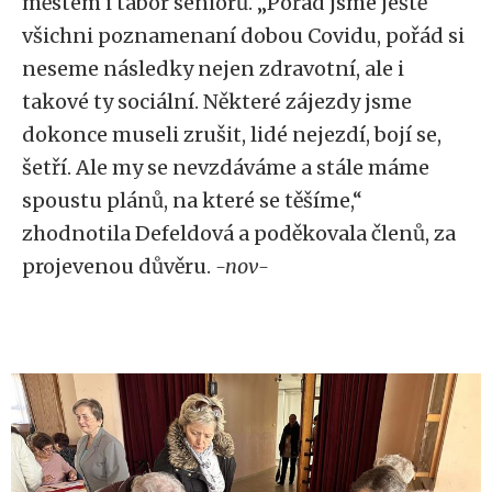
městem i tábor seniorů. „Pořád jsme ještě
všichni poznamenaní dobou Covidu, pořád si
neseme následky nejen zdravotní, ale i
takové ty sociální. Některé zájezdy jsme
dokonce museli zrušit, lidé nejezdí, bojí se,
šetří. Ale my se nevzdáváme a stále máme
spoustu plánů, na které se těšíme,“
zhodnotila Defeldová a poděkovala členů, za
projevenou důvěru.
-nov-