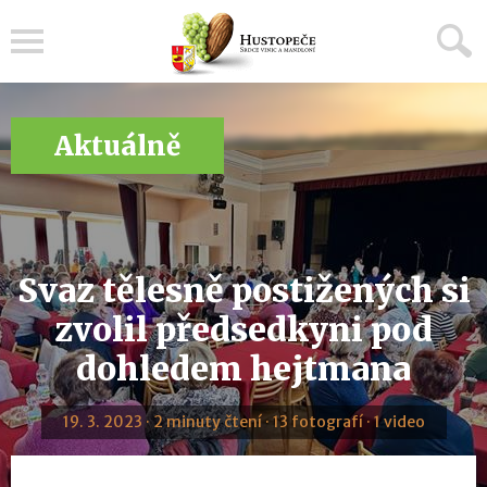
Menu
Aktuálně
Svaz tělesně postižených si
zvolil předsedkyni pod
dohledem hejtmana
19. 3. 2023 · 2 minuty čtení · 13 fotografí · 1 video