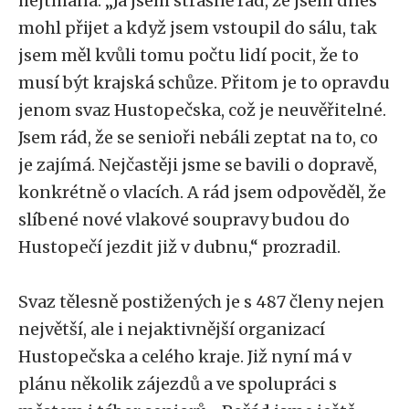
hejtmana. „Já jsem strašně rád, že jsem dnes
mohl přijet a když jsem vstoupil do sálu, tak
jsem měl kvůli tomu počtu lidí pocit, že to
musí být krajská schůze. Přitom je to opravdu
jenom svaz Hustopečska, což je neuvěřitelné.
Jsem rád, že se senioři nebáli zeptat na to, co
je zajímá. Nejčastěji jsme se bavili o dopravě,
konkrétně o vlacích. A rád jsem odpověděl, že
slíbené nové vlakové soupravy budou do
Hustopečí jezdit již v dubnu,“ prozradil.
Svaz tělesně postižených je s 487 členy nejen
největší, ale i nejaktivnější organizací
Hustopečska a celého kraje. Již nyní má v
plánu několik zájezdů a ve spolupráci s