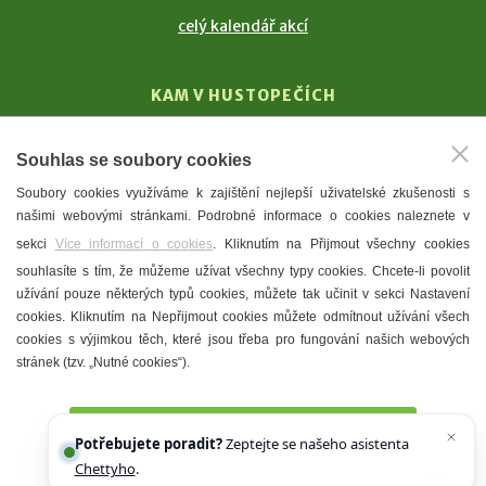
celý kalendář akcí
KAM V HUSTOPEČÍCH
Vinařství
Souhlas se soubory cookies
T. G. Masaryk
Soubory cookies využíváme k zajištění nejlepší uživatelské zkušenosti s
Mandloně
našimi webovými stránkami. Podrobné informace o cookies naleznete v
Ubytování
sekci
Více informací o cookies
. Kliknutím na Přijmout všechny cookies
Restaurace
souhlasíte s tím, že můžeme užívat všechny typy cookies. Chcete-li povolit
užívání pouze některých typů cookies, můžete tak učinit v sekci Nastavení
Městské muzeum a galerie
cookies. Kliknutím na Nepřijmout cookies můžete odmítnout užívání všech
Denní meníčka
cookies s výjimkou těch, které jsou třeba pro fungování našich webových
stránek (tzv. „Nutné cookies“).
Mapa města
Přijmout všechny cookies
Potřebujete poradit?
Zeptejte se našeho asistenta
Chettyho
.