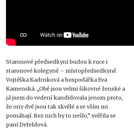
Staronové předsedkyni budou k ruce i
staronové kolegyně – místopředsedkyně
Vojtěška Kadrnková a hospodářka Eva
Kamenská. „Obě jsou velmi šikovné ženské a
já jsem do vedení kandidovala jenom proto,
že ony dvě jsou tak skvělé a se vším mi
pomáhají. Bez nich by to nešlo,“ svěřila se
paní Defeldová.