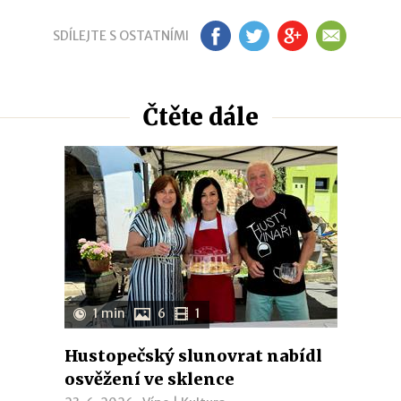
SDÍLEJTE S OSTATNÍMI
FB
TW
GP
EM
Čtěte dále
1 min
6
1
Hustopečský slunovrat nabídl
osvěžení ve sklence