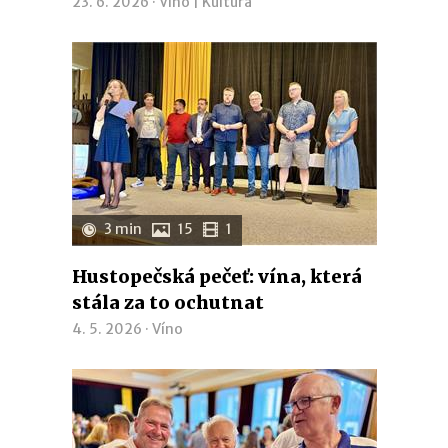
23. 6. 2026 ·
Víno
|
Kultura
3 min
15
1
Hustopečská pečeť: vína, která
stála za to ochutnat
4. 5. 2026 ·
Víno