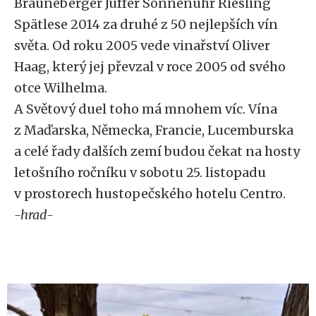
Brauneberger Juffer Sonnenuhr Riesling
Spätlese 2014 za druhé z 50 nejlepších vín
světa. Od roku 2005 vede vinařství Oliver
Haag, který jej převzal v roce 2005 od svého
otce Wilhelma.
A Světový duel toho má mnohem víc. Vína
z Maďarska, Německa, Francie, Lucemburska
a celé řady dalších zemí budou čekat na hosty
letošního ročníku v sobotu 25. listopadu
v prostorech hustopečského hotelu Centro.
-hrad-