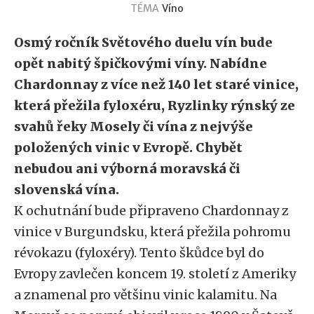
TÉMA
Víno
Osmý ročník Světového duelu vín bude
opět nabitý špičkovými víny. Nabídne
Chardonnay z více než 140 let staré vinice,
která přežila fyloxéru, Ryzlinky rýnský ze
svahů řeky Mosely či vína z nejvýše
položených vinic v Evropě. Chybět
nebudou ani výborná moravská či
slovenská vína.
K ochutnání bude připraveno Chardonnay z
vinice v Burgundsku, která přežila pohromu
révokazu (fyloxéry). Tento škůdce byl do
Evropy zavlečen koncem 19. století z Ameriky
a znamenal pro většinu vinic kalamitu. Na