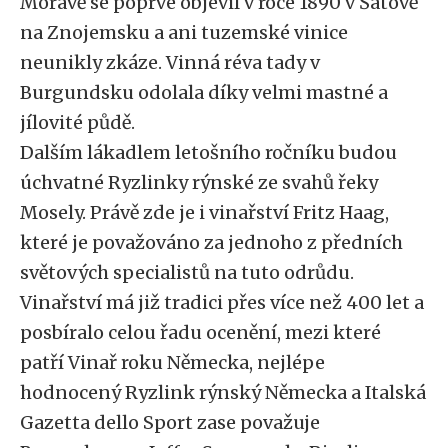
Moravě se poprvé objevil v roce 1890 v Šatově
na Znojemsku a ani tuzemské vinice
neunikly zkáze. Vinná réva tady v
Burgundsku odolala díky velmi mastné a
jílovité půdě.
Dalším lákadlem letošního ročníku budou
úchvatné Ryzlinky rýnské ze svahů řeky
Mosely. Právě zde je i vinařství Fritz Haag,
které je považováno za jednoho z předních
světových specialistů na tuto odrůdu.
Vinařství má již tradici přes více než 400 let a
posbíralo celou řadu ocenění, mezi které
patří Vinař roku Německa, nejlépe
hodnocený Ryzlink rýnský Německa a Italská
Gazetta dello Sport zase považuje