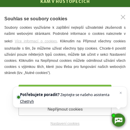
KAM V HUSTOPEČÍCH
Vinařství
Souhlas se soubory cookies
T. G. Masaryk
Soubory cookies využíváme k zajištění nejlepší uživatelské zkušenosti s
Mandloně
našimi webovými stránkami. Podrobné informace o cookies naleznete v
Ubytování
sekci
Více informací o cookies
. Kliknutím na Přijmout všechny cookies
Restaurace
souhlasíte s tím, že můžeme užívat všechny typy cookies. Chcete-li povolit
užívání pouze některých typů cookies, můžete tak učinit v sekci Nastavení
Městské muzeum a galerie
cookies. Kliknutím na Nepřijmout cookies můžete odmítnout užívání všech
Denní meníčka
cookies s výjimkou těch, které jsou třeba pro fungování našich webových
stránek (tzv. „Nutné cookies“).
Mapa města
Přijmout všechny cookies
Potřebujete poradit?
Zeptejte se našeho asistenta
Chettyho
.
Nepřijmout cookies
Prohlášení o přístupnosti
Správce webu
2026 © Město
Hustopeče
Nastavení cookies