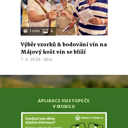
1 min
4
Výběr vzorků & bodování vín na
Májový košt vín se blíží
7. 4. 2026 ·
Víno
APLIKACE HUSTOPEČE
V MOBILU