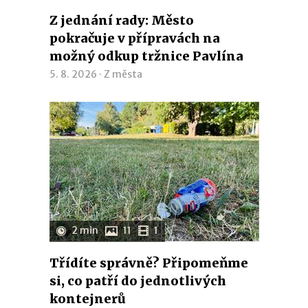
Z jednání rady: Město
pokračuje v přípravách na
možný odkup tržnice Pavlína
5. 8. 2026 ·
Z města
2 min
11
1
Třídíte správně? Připomeňme
si, co patří do jednotlivých
kontejnerů