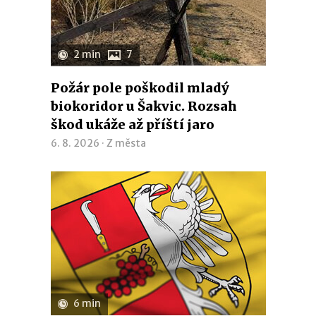
2 min
7
Požár pole poškodil mladý
biokoridor u Šakvic. Rozsah
škod ukáže až příští jaro
6. 8. 2026 ·
Z města
6 min