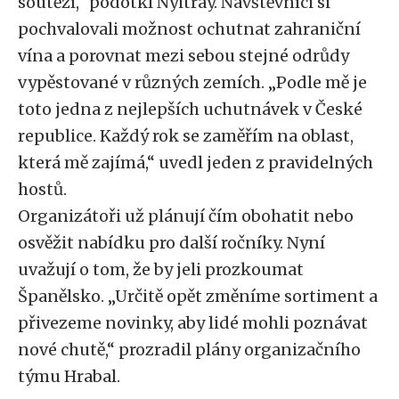
soutěží,“ podotkl Nyitray. Návštěvníci si
pochvalovali možnost ochutnat zahraniční
vína a porovnat mezi sebou stejné odrůdy
vypěstované v různých zemích. „Podle mě je
toto jedna z nejlepších uchutnávek v České
republice. Každý rok se zaměřím na oblast,
která mě zajímá,“ uvedl jeden z pravidelných
hostů.
Organizátoři už plánují čím obohatit nebo
osvěžit nabídku pro další ročníky. Nyní
uvažují o tom, že by jeli prozkoumat
Španělsko. „Určitě opět změníme sortiment a
přivezeme novinky, aby lidé mohli poznávat
nové chutě,“ prozradil plány organizačního
týmu Hrabal.