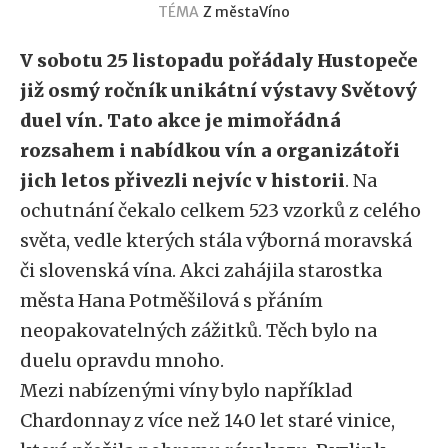
TÉMA
Z města
Víno
V sobotu 25 listopadu pořádaly Hustopeče
již osmý ročník unikátní výstavy Světový
duel vín. Tato akce je mimořádná
rozsahem i nabídkou vín a organizátoři
jich letos přivezli nejvíc v historii
. Na
ochutnání čekalo celkem 523 vzorků z celého
světa, vedle kterých stála výborná moravská
či slovenská vína. Akci zahájila starostka
města Hana Potměšilová s přáním
neopakovatelných zážitků. Těch bylo na
duelu opravdu mnoho.
Mezi nabízenými víny bylo například
Chardonnay z více než 140 let staré vinice,