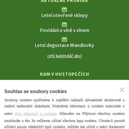
AKTUÁLNĚ PROBÍHÁ
Letní otevřené sklepy
Povídání o víně s vínem
Letní degustace Mandlovky
celý kalendář akcí
KAM V HUSTOPEČÍCH
Vinařství
Souhlas se soubory cookies
T. G. Masaryk
Soubory cookies využíváme k zajištění nejlepší uživatelské zkušenosti s
Mandloně
našimi webovými stránkami. Podrobné informace o cookies naleznete v
Ubytování
sekci
Více informací o cookies
. Kliknutím na Přijmout všechny cookies
Restaurace
souhlasíte s tím, že můžeme užívat všechny typy cookies. Chcete-li povolit
užívání pouze některých typů cookies, můžete tak učinit v sekci Nastavení