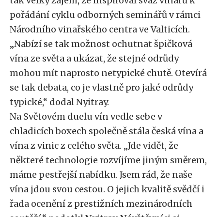
tak velký zájem, že inspiroval svaz vinařů k
pořádání cyklu odborných seminářů v rámci
Národního vinařského centra ve Valticích.
„Nabízí se tak možnost ochutnat špičková
vína ze světa a ukázat, že stejné odrůdy
mohou mít naprosto netypické chutě. Otevírá
se tak debata, co je vlastně pro jaké odrůdy
typické,“ dodal Nyitray.
Na Světovém duelu vín vedle sebe v
chladicích boxech společně stála česká vína a
vína z vinic z celého světa. „Jde vidět, že
některé technologie rozvíjíme jiným směrem,
máme pestřejší nabídku. Jsem rád, že naše
vína jdou svou cestou. O jejich kvalitě svědčí i
řada ocenění z prestižních mezinárodních