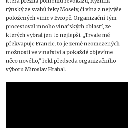
která přežila pohromu révokazu, Ryzlink
rýnský ze svahů řeky Mosely, či vína z nejvýše
položených vinic v Evropě. Organizační tým
procestoval mnoho vinařských oblastí, ze
kterých vybral jen to nejlepší. „Trvale mě
překvapuje Francie, to je země neomezených
možností ve vinařství a pokaždé objevíme
něco nového,“ řekl předseda organizačního
výboru Miroslav Hrabal.