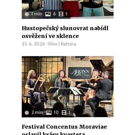
1 min
6
1
Hustopečský slunovrat nabídl
osvěžení ve sklence
23. 6. 2026 ·
Víno
|
Kultura
2 min
10
1
Festival Concentus Moraviae
oslavil krásu kvarteta