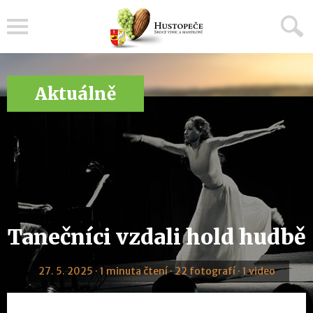
Menu
Aktuálně
Tanečníci vzdali hold hudbě
27. 5. 2025 · 1 minuta čtení · 22 fotografí · 1 video