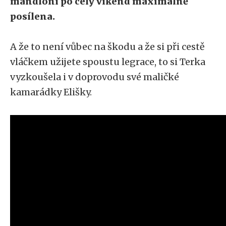
mandloní po celý víkend maximálně
posílena.
A že to není vůbec na škodu a že si při cestě
vláčkem užijete spoustu legrace, to si Terka
vyzkoušela i v doprovodu své maličké
kamarádky Elišky.