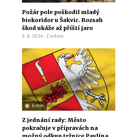
Požár pole poškodil mladý
biokoridor u Šakvic. Rozsah
škod ukáže až příští jaro
6. 8. 2026 ·
Z města
6 min
Z jednání rady: Město
pokračuje v přípravách na
možný odkup tržnice Pavlína