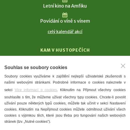
Letní kino na Amfiku
Povídání o víně s vínem
celý kalendář akcí
KAM V HUSTOPEČÍCH
Vinařství
Souhlas se soubory cookies
T. G. Masaryk
Soubory cookies využíváme k zajištění nejlepší uživatelské zkušenosti s
Mandloně
našimi webovými stránkami. Podrobné informace o cookies naleznete v
Ubytování
sekci
Více informací o cookies
. Kliknutím na Přijmout všechny cookies
Restaurace
souhlasíte s tím, že můžeme užívat všechny typy cookies. Chcete-li povolit
užívání pouze některých typů cookies, můžete tak učinit v sekci Nastavení
Městské muzeum a galerie
cookies. Kliknutím na Nepřijmout cookies můžete odmítnout užívání všech
Denní meníčka
cookies s výjimkou těch, které jsou třeba pro fungování našich webových
stránek (tzv. „Nutné cookies“).
Mapa města