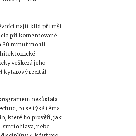
vníci najít klid při mši
stela při komentované
em 30 minut mohli
chitektonické
icky veškerá jeho
 kytarový recitál
 programem nezůstala
šechno, co se týká téma
n, které ho prověří, jak
ba-smrtohlava, nebo
disciplíny. A když nic