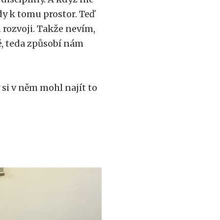
y k tomu prostor. Teď
rozvoji. Takže nevím,
ně, teda způsobí nám
 si v něm mohl najít to