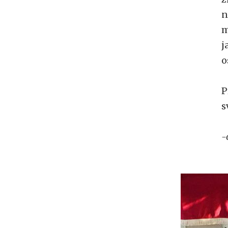
n
m
j
o
P
s
-