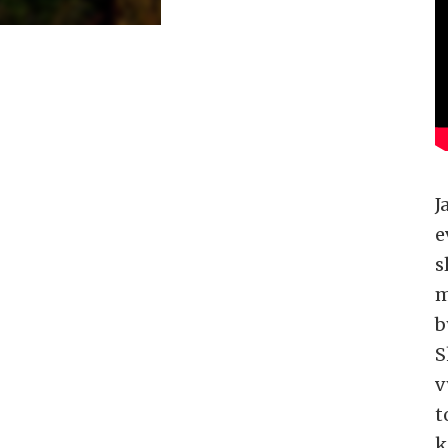
J
e
s
m
b
S
v
t
k