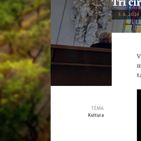
Tři cí
3. 6. 2026 
V
m
t
TÉMA
Kultura