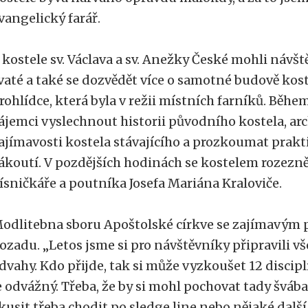
vangelický farář.
 kostele sv. Václava a sv. Anežky České mohli návště
vaté a také se dozvědět více o samotné budově ko
rohlídce, která byla v režii místních farníků. Běh
ájemci vyslechnout historii původního kostela, ar
ajímavosti kostela stávajícího a prozkoumat prakt
ákoutí. V pozdějších hodinách se kostelem rozezněl
ísničkáře a poutníka Josefa Mariána Kraloviče.
odlitebna sboru Apoštolské církve se zajímavým
ozadu. „Letos jsme si pro návštěvníky připravili v
dvahy. Kdo přijde, tak si může vyzkoušet 12 disciplí
e odvážný. Třeba, že by si mohl pochovat tady švá
kusit třeba chodit po sledge line nebo nějaké další 