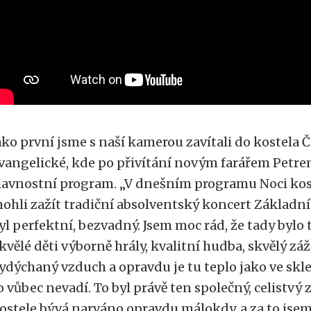
ako první jsme s naší kamerou zavítali do kostela 
vangelické, kde po přivítání novým farářem Petr
lavnostní program. „V dnešním programu Noci kos
ohli zažít tradiční absolventský koncert Základní
yl perfektní, bezvadný. Jsem moc rád, že tady bylo to
kvělé děti výborně hrály, kvalitní hudba, skvělý záži
ydýchaný vzduch a opravdu je tu teplo jako ve sklen
o vůbec nevadí. To byl právě ten společný, celistvý
ostele bývá narváno opravdu málokdy, a za to jsem