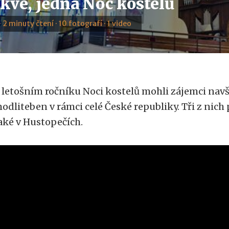
rkve, jedna Noc kostelů
· 2 minuty čtení · 10 fotografí · 1 video
 letošním ročníku Noci kostelů mohli zájemci navšt
odliteben v rámci celé České republiky. Tři z nich
aké v Hustopečích.