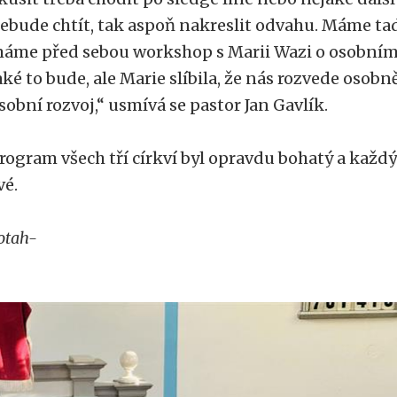
ebude chtít, tak aspoň nakreslit odvahu. Máme tad
áme před sebou workshop s Marii Wazi o osobním 
aké to bude, ale Marie slíbila, že nás rozvede osob
sobní rozvoj,“ usmívá se pastor Jan Gavlík.
rogram všech tří církví byl opravdu bohatý a každý
vé.
otah-