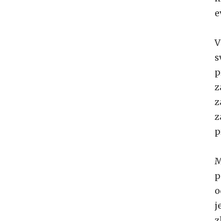
e
V
s
p
z
z
z
p
M
p
o
j
z