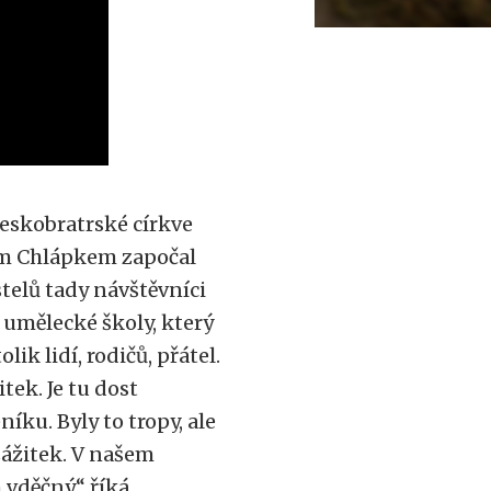
Českobratrské církve
em Chlápkem započal
telů tady návštěvníci
 umělecké školy, který
lik lidí, rodičů, přátel.
tek. Je tu dost
íku. Byly to tropy, ale
 zážitek. V našem
 vděčný,“ říká