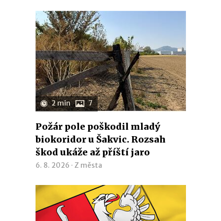
2 min
7
Požár pole poškodil mladý
biokoridor u Šakvic. Rozsah
škod ukáže až příští jaro
6. 8. 2026 ·
Z města