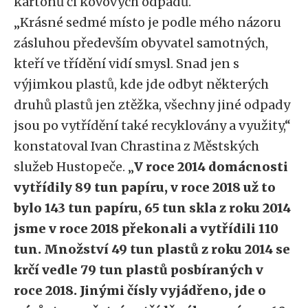
kartonů či kovových odpadů.
„Krásné sedmé místo je podle mého názoru
zásluhou především obyvatel samotných,
kteří ve třídění vidí smysl. Snad jen s
výjimkou plastů, kde jde odbyt některých
druhů plastů jen ztěžka, všechny jiné odpady
jsou po vytřídění také recyklovány a využity,“
konstatoval Ivan Chrastina z Městských
služeb Hustopeče. „
V roce 2014 domácnosti
vytřídily 89 tun papíru, v roce 2018 už to
bylo 143 tun papíru, 65 tun skla z roku 2014
jsme v roce 2018 překonali a vytřídili 110
tun. Množství 49 tun plastů z roku 2014 se
krčí vedle 79 tun plastů posbíraných v
roce 2018. Jinými čísly vyjádřeno, jde o