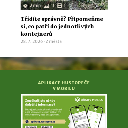
2 min
11
1
Třídíte správně? Připomeňme
si, co patří do jednotlivých
kontejnerů
28. 7. 2026 ·
Z města
APLIKACE HUSTOPEČE
V MOBILU