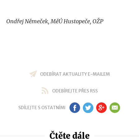
Ondřej Němeček, MěÚ Hustopeče, OŽP
ODEBÍRAT AKTUALITY E-MAILEM
ODEBÍREJTE PŘES RSS
SDÍLEJTE S OSTATNÍMI
FB
TW
GP
EM
Čtěte dále