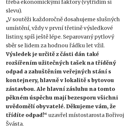
třeba ekonomickými faktory (vytřídím si
slevu).
„V soutěži každoročně dosahujeme slušných
umístění, vždy v první třetině výsledkové
listiny, spíš ještě lépe. Separovaný pytlový
sběr se lidem za hodnou řádku let vžil.
Výsledek je určitě z části dán také
rozšířením užitečných tašek na tříděný
odpad a zahuštěním veřejných stání s
kontejnery, hlavně v lokalitě s bytovou
zástavbou. Ale hlavní zásluhu na tomto
pěkném úspěchu mají bezesporu všichni
uvědomělí obyvatelé. Děkujeme vám, že
třídíte odpad!“
uzavřel místostarosta Bořivoj
Švásta.