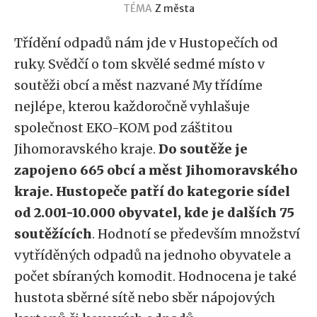
TÉMA
Z města
Třídění odpadů nám jde v Hustopečích od
ruky. Svědčí o tom skvělé sedmé místo v
soutěži obcí a měst nazvané My třídíme
nejlépe, kterou každoročně vyhlašuje
společnost EKO-KOM pod záštitou
Jihomoravského kraje.
Do soutěže je
zapojeno 665 obcí a měst Jihomoravského
kraje. Hustopeče patří do kategorie sídel
od 2.001-10.000 obyvatel, kde je dalších 75
soutěžících
. Hodnotí se především množství
vytříděných odpadů na jednoho obyvatele a
počet sbíraných komodit. Hodnocena je také
hustota sběrné sítě nebo sběr nápojových