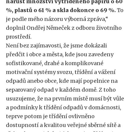
nárůst množství vytříděného papíru o 60
%, plastů o 61 % a skla dokonce o 69 %.
To
je podle mého názoru výborná zpráva,“
doplnil Ondřej Němeček z odboru životního
prostředí.
Není bez zajímavosti, že jsme dokázali
předčit i obce a města, kde jsou zavedeny
sofistikované, drahé a komplikované
motivační systémy svozu, třídění a vážení
odpadů anebo obce, kde mají popelnice na
separovaný odpad v každém domě. Z toho
usuzujeme, že na prvním místě musí být vůle
a podmínky k třídění odpadů v domácnosti,
teprve potom je třídění ovlivněno
dostupností a kvalitou veřejné sběrné sítě a