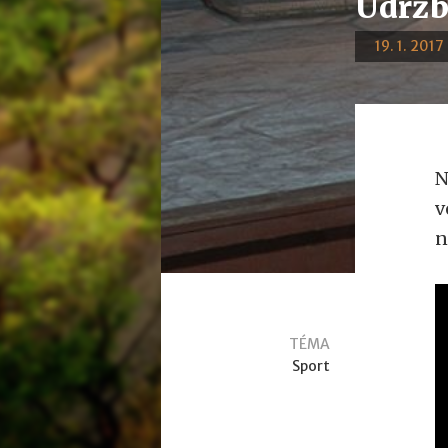
Údržb
19. 1. 2017
N
v
n
TÉMA
Sport