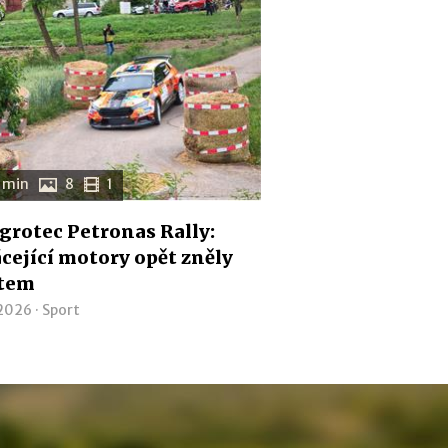
 min
8
1
Agrotec Petronas Rally:
cející motory opět zněly
tem
 2026 ·
Sport