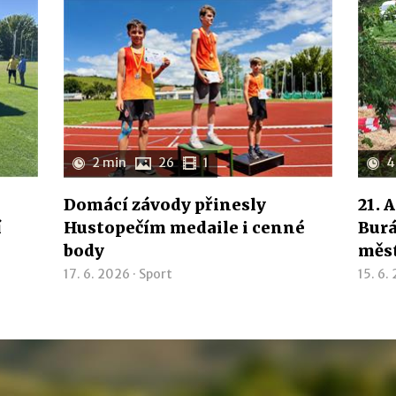
2 min
26
1
4
Domácí závody přinesly
21. 
í
Hustopečím medaile i cenné
Burá
body
měs
17. 6. 2026 ·
Sport
15. 6.