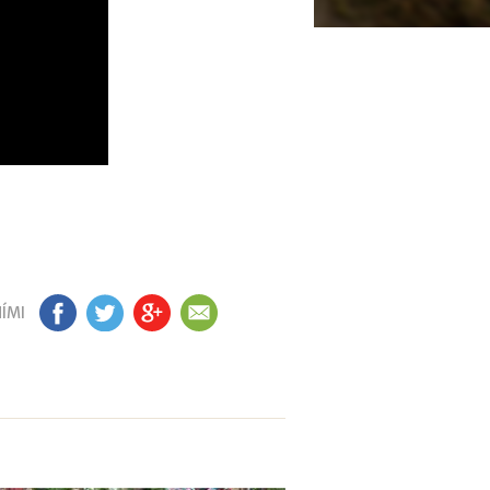
ÍMI
FB
TW
GP
EM