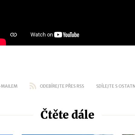
-MAILEM
ODEBÍREJTE PŘES RSS
SDÍLEJTE S OSTATN
Čtěte dále