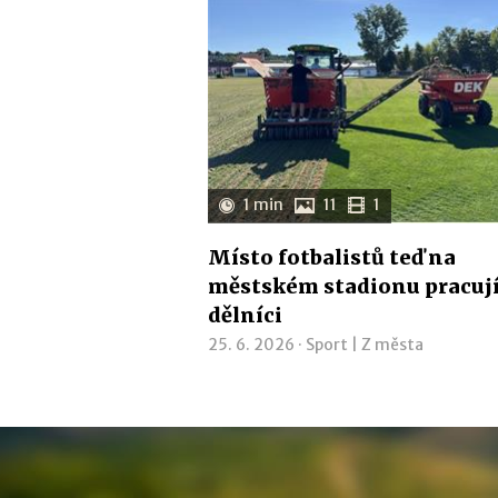
1 min
11
1
Místo fotbalistů teď na
městském stadionu pracuj
dělníci
25. 6. 2026 ·
Sport
|
Z města