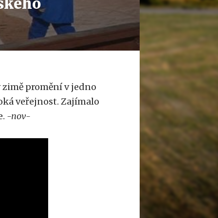
ského
v zimě promění v jedno
iroká veřejnost. Zajímalo
e.
-nov-