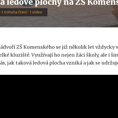
a ledové plochy na ZŠ Komen
 · 1 minuta čtení · 1 video
ádvoří ZŠ Komenského se již několik let vždycky 
elké kluziště. Využívají ho nejen žáci školy, ale i š
ás, jak taková ledová plocha vzniká a jak se udržuj