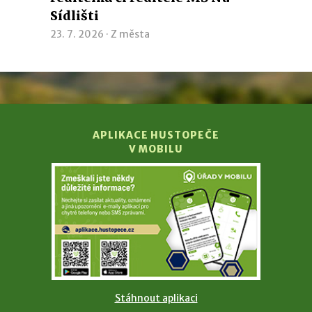
Sídlišti
23. 7. 2026 ·
Z města
APLIKACE HUSTOPEČE
V MOBILU
Stáhnout aplikaci