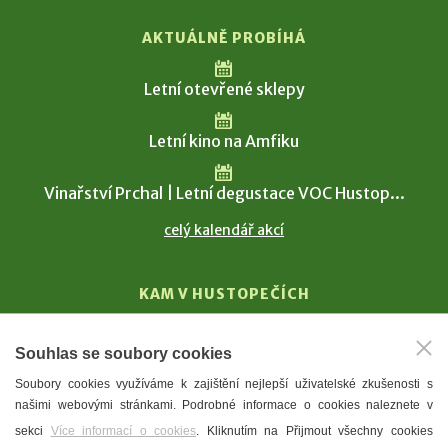
AKTUÁLNĚ PROBÍHÁ
Letní otevřené sklepy
Letní kino na Amfiku
Vinařství Prchal | Letní degustace VOC Hustop...
celý kalendář akcí
KAM V HUSTOPEČÍCH
Vinařství
Souhlas se soubory cookies
T. G. Masaryk
Soubory cookies využíváme k zajištění nejlepší uživatelské zkušenosti s
Mandloně
našimi webovými stránkami. Podrobné informace o cookies naleznete v
Ubytování
sekci
Více informací o cookies
. Kliknutím na Přijmout všechny cookies