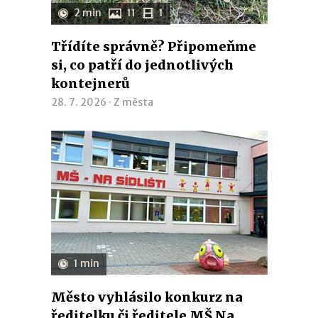
2 min
11
1
Třídíte správně? Připomeňme
si, co patří do jednotlivých
kontejnerů
28. 7. 2026 ·
Z města
1 min
Město vyhlásilo konkurz na
ředitelku či ředitele MŠ Na