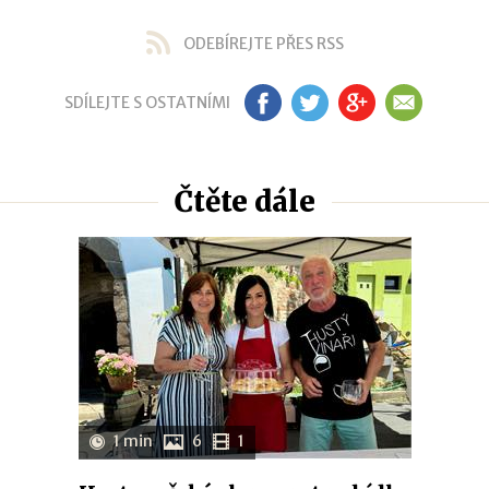
ODEBÍREJTE PŘES RSS
SDÍLEJTE S OSTATNÍMI
FB
TW
GP
EM
Čtěte dále
1 min
6
1