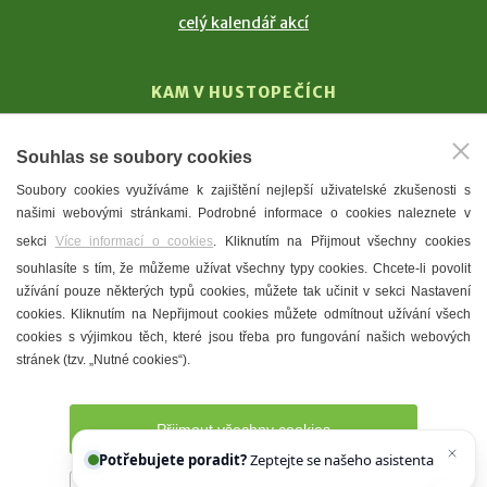
celý kalendář akcí
KAM V HUSTOPEČÍCH
Vinařství
Souhlas se soubory cookies
T. G. Masaryk
Soubory cookies využíváme k zajištění nejlepší uživatelské zkušenosti s
Mandloně
našimi webovými stránkami. Podrobné informace o cookies naleznete v
Ubytování
sekci
Více informací o cookies
. Kliknutím na Přijmout všechny cookies
Restaurace
souhlasíte s tím, že můžeme užívat všechny typy cookies. Chcete-li povolit
užívání pouze některých typů cookies, můžete tak učinit v sekci Nastavení
Městské muzeum a galerie
cookies. Kliknutím na Nepřijmout cookies můžete odmítnout užívání všech
Denní meníčka
cookies s výjimkou těch, které jsou třeba pro fungování našich webových
stránek (tzv. „Nutné cookies“).
Mapa města
Přijmout všechny cookies
Potřebujete poradit?
Zeptejte se našeho asistenta
Chettyho
.