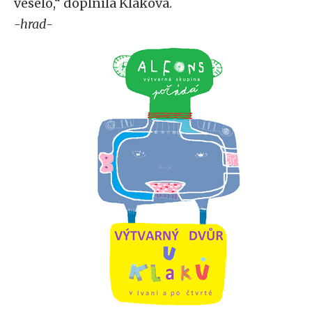
veselo,“ doplnila Klaková.
-hrad-