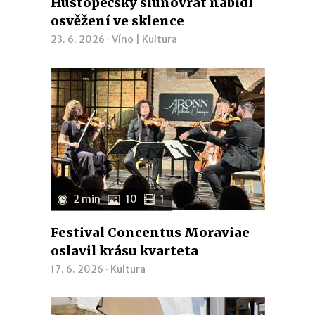
Hustopečský slunovrat nabídl
osvěžení ve sklence
23. 6. 2026 ·
Víno
|
Kultura
2 min
10
1
Festival Concentus Moraviae
oslavil krásu kvarteta
17. 6. 2026 ·
Kultura