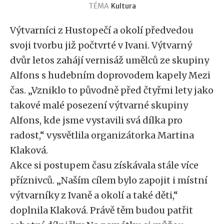
TÉMA
Kultura
Výtvarníci z Hustopečí a okolí předvedou
svoji tvorbu již počtvrté v Ivani. Výtvarný
dvůr letos zahájí vernisáž umělců ze skupiny
Alfons s hudebním doprovodem kapely Mezi
čas. „Vzniklo to původně před čtyřmi lety jako
takové malé posezení výtvarné skupiny
Alfons, kde jsme vystavili svá dílka pro
radost,“ vysvětlila organizátorka Martina
Klaková.
Akce si postupem času získávala stále více
příznivců. „Naším cílem bylo zapojit i místní
výtvarníky z Ivaně a okolí a také děti,“
doplnila Klaková. Právě těm budou patřit