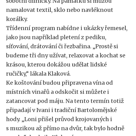
sobotní dílničky. Na památku si můžou
namalovat textil, sklo nebo navléknout
korálky.
Třídenní program nabídne i ukázky řemesel,
jako jsou například pletení z pediku,
síťování, drátování či řezbařina. „Prostě si
budeme tři dny užívat, relaxovat a kochat se
krásou, kterou dokážou udělat lidské
ručičky,“ lákala Klaková.
Ke koštování budou připravena vína od
místních vinařů a odskočit si můžete i
zatancovat pod máju. Na tento termín totiž
připadají v Ivani i tradiční Bartolomějské
hody. „Loni přišel průvod krojovaných i
s muzikou až přímo na dvůr, tak bylo hodně