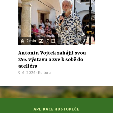
2 min
17
1
Antonín Vojtek zahájil svou
255. výstavu a zve k sobě do
ateliéru
9. 6. 2026 ·
Kultura
APLIKACE HUSTOPEČE