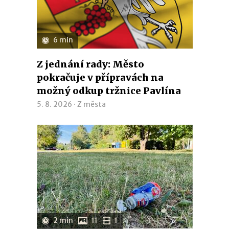
6 min
Z jednání rady: Město
pokračuje v přípravách na
možný odkup tržnice Pavlína
5. 8. 2026 ·
Z města
2 min
11
1