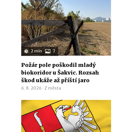
2 min
7
Požár pole poškodil mladý
biokoridor u Šakvic. Rozsah
škod ukáže až příští jaro
6. 8. 2026 ·
Z města