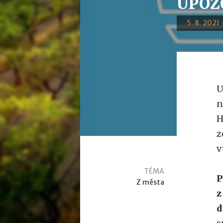
UPOZO
5. 8. 2021 
U
n
H
z
v
TÉMA
P
Z města
z
d