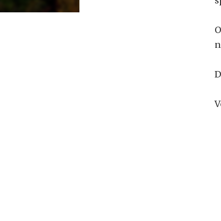
s
O
n
D
V