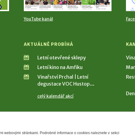
YouTube kanál
Fac
AKTUÁLNĚ PROBÍHÁ
KA
Letní otevřené sklepy
Vin
Letní kino na Amfiku
Man
Vinařství Prchal | Letní
Res
degustace VOC Hustop...
Den
celý kalendář akcí
šimi webovými stránkami. Podrobné informace o cookies naleznete v sekci