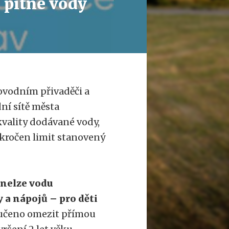
 pitné vody
ovodním přivaděči a
í sítě města
vality dodávané vody,
kročen limit stanovený
 nelze vodu
 a nápojů – pro děti
ručeno omezit přímou