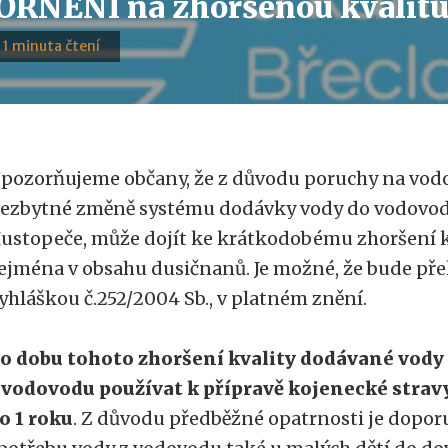
RNĚNÍ na zhoršenou kvalitu
· 1 minuta čtení
pozorňujeme občany, že z důvodu poruchy na vod
ezbytné změně systému dodávky vody do vodovodn
ustopeče, může dojít ke krátkodobému zhoršení k
ejména v obsahu dusičnanů. Je možné, že bude pře
yhláškou č.252/2004 Sb., v platném znění.
o dobu tohoto zhoršení kvality dodávané vody
 vodovodu používat k přípravě kojenecké stravy
o 1 roku
. Z důvodu předběžné opatrnosti je dopo