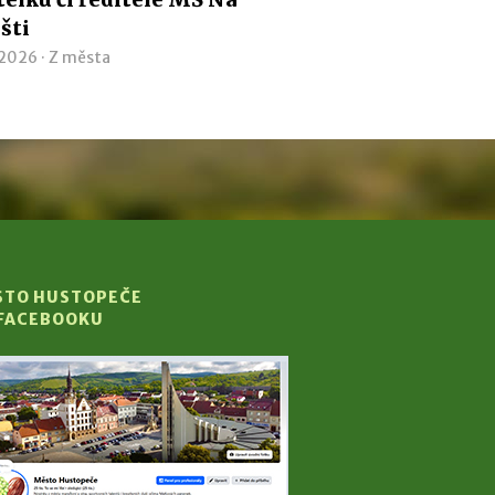
išti
 2026 ·
Z města
STO HUSTOPEČE
 FACEBOOKU