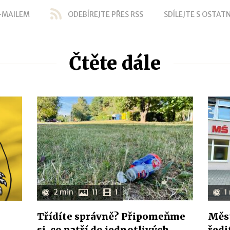
-MAILEM
ODEBÍREJTE PŘES RSS
SDÍLEJTE S OSTATN
Čtěte dále
2 min
11
1
1
Třídíte správně? Připomeňme
Měst
si, co patří do jednotlivých
ředi