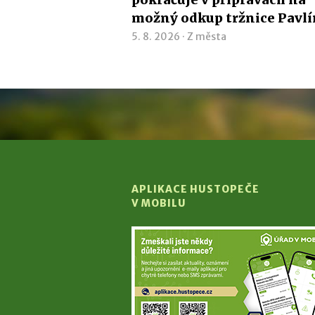
možný odkup tržnice Pavl
5. 8. 2026 ·
Z města
APLIKACE HUSTOPEČE
V MOBILU