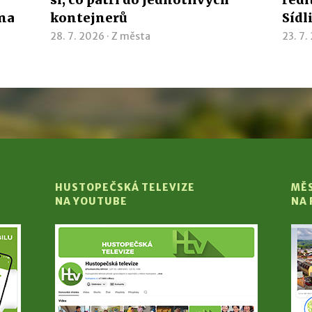
ína
kontejnerů
Sídl
28. 7. 2026 ·
Z města
23. 7.
HUSTOPEČSKÁ TELEVIZE
MĚ
NA YOUTUBE
NA