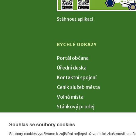
Stáhnout aplikaci
RYCHLÉ ODKAZY
Portál občana
Úřední deska
Kontaktní spojení
Ceník služeb města
Volná místa
Stánkový prodej
Volby 2026
Souhlas se soubory cookies
Soubory cookies využíváme k zajištění nejlepší uživatelské zkušenosti s na