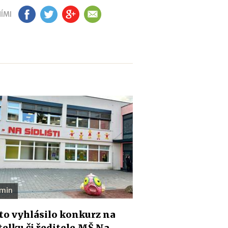
ÍMI
FB
TW
GP
EM
 min
o vyhlásilo konkurz na
telku či ředitele MŠ Na