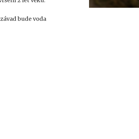
ršení 2 let věku.
 závad bude voda