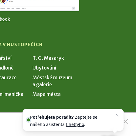
ebook
M V HUSTOPEČÍCH
ařství
T. G. Masaryk
dloně
Ubytování
taurace
Městské muzeum
a galerie
ní meníčka
Mapa města
Potřebujete poradit?
Zeptejte se
našeho asistenta
Chettyho
.