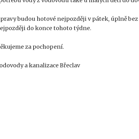
potřebu vody z vodovodu také u malých dětí do dov
pravy budou hotové nejpozději v pátek, úplně bez
ejpozději do konce tohoto týdne.
ěkujeme za pochopení.
odovody a kanalizace Břeclav