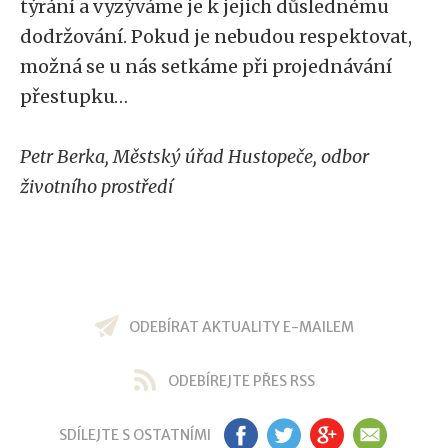
týrání a vyzýváme je k jejich důslednému
dodržování. Pokud je nebudou respektovat,
možná se u nás setkáme při projednávání
přestupku…
Petr Berka, Městský úřad Hustopeče, odbor
životního prostředí
ODEBÍRAT AKTUALITY E-MAILEM
ODEBÍREJTE PŘES RSS
SDÍLEJTE S OSTATNÍMI
FB
TW
GP
EM