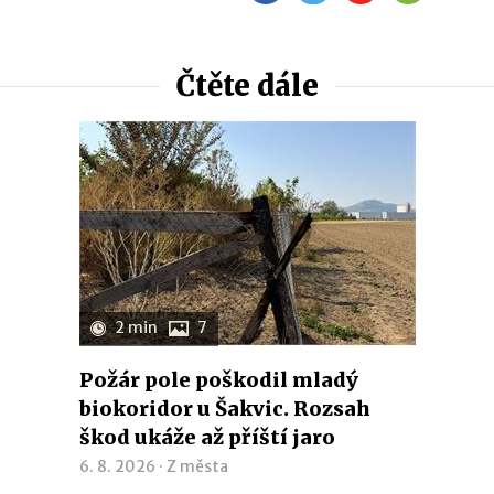
Čtěte dále
2 min
7
Požár pole poškodil mladý
biokoridor u Šakvic. Rozsah
škod ukáže až příští jaro
6. 8. 2026 ·
Z města