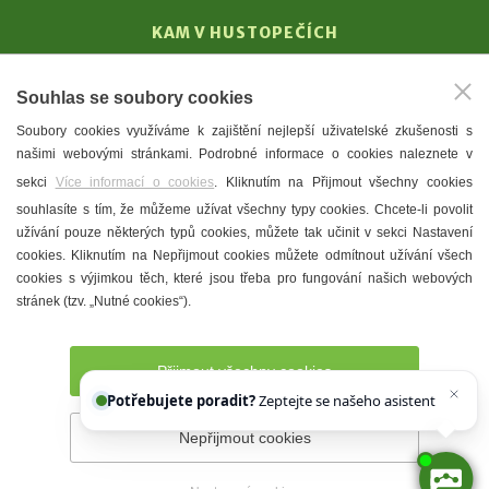
KAM V HUSTOPEČÍCH
Vinařství
Souhlas se soubory cookies
T. G. Masaryk
Soubory cookies využíváme k zajištění nejlepší uživatelské zkušenosti s
Mandloně
našimi webovými stránkami. Podrobné informace o cookies naleznete v
Ubytování
sekci
Více informací o cookies
. Kliknutím na Přijmout všechny cookies
Restaurace
souhlasíte s tím, že můžeme užívat všechny typy cookies. Chcete-li povolit
užívání pouze některých typů cookies, můžete tak učinit v sekci Nastavení
Městské muzeum a galerie
cookies. Kliknutím na Nepřijmout cookies můžete odmítnout užívání všech
Denní meníčka
cookies s výjimkou těch, které jsou třeba pro fungování našich webových
stránek (tzv. „Nutné cookies“).
Mapa města
Přijmout všechny cookies
Potřebujete poradit?
Zeptejte se našeho asistenta
Chettyho
.
Nepřijmout cookies
Prohlášení o přístupnosti
Správce webu
2026 © Město
Hustopeče