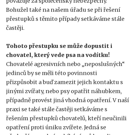
považuje za společensky nebezpečný.
Bohužel také na našem úřadu se při řešení
přestupků s těmito případy setkáváme stále
častěji.
T
ohoto přestupku se může dopustit i
chovatel, který vede psa na vodítku!
Chovatelé agresivních nebo „neposlušných“
jedinců by se měli této povinnosti
přizpůsobit a buď zamezit jejich kontaktu s
jinými zvířaty, nebo psy opatřit náhubkem,
případně provést jiná vhodná opatření. V naší
praxi se také stále častěji setkáváme s
řešením přestupků chovatelů, kteří neučinili
opatření proti úniku zvířete. Jedná se