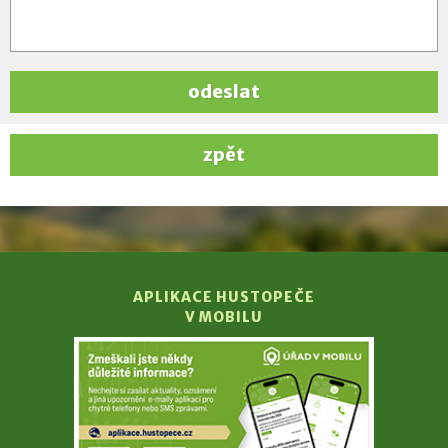
odeslat
zpět
APLIKACE HUSTOPEČE
V MOBILU