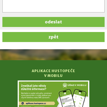
odeslat
zpět
APLIKACE HUSTOPEČE
V MOBILU