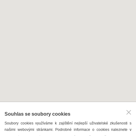
AKTUÁLNĚ PROBÍHÁ
Letní otevřené sklepy
Letní kino na Amfiku
Povídání o víně s vínem
celý kalendář akcí
KAM V HUSTOPEČÍCH
Vinařství
Souhlas se soubory cookies
T. G. Masaryk
Soubory cookies využíváme k zajištění nejlepší uživatelské zkušenosti s
Mandloně
našimi webovými stránkami. Podrobné informace o cookies naleznete v
Ubytování