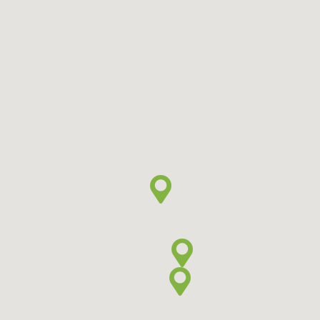
Sociálně terapeutické centrum
Radost
Šafaříkova 445/29, 693 01 Hustopeče