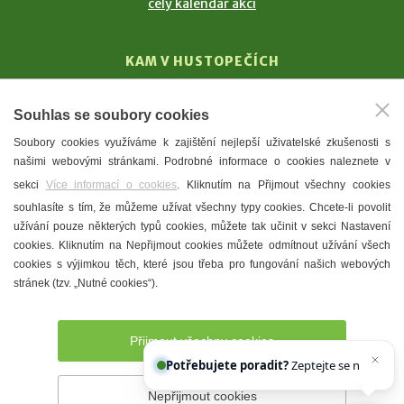
celý kalendář akcí
KAM V HUSTOPEČÍCH
Vinařství
Souhlas se soubory cookies
T. G. Masaryk
Soubory cookies využíváme k zajištění nejlepší uživatelské zkušenosti s
Mandloně
našimi webovými stránkami. Podrobné informace o cookies naleznete v
Ubytování
sekci
Více informací o cookies
. Kliknutím na Přijmout všechny cookies
Restaurace
souhlasíte s tím, že můžeme užívat všechny typy cookies. Chcete-li povolit
užívání pouze některých typů cookies, můžete tak učinit v sekci Nastavení
Městské muzeum a galerie
cookies. Kliknutím na Nepřijmout cookies můžete odmítnout užívání všech
Denní meníčka
cookies s výjimkou těch, které jsou třeba pro fungování našich webových
stránek (tzv. „Nutné cookies“).
Mapa města
Přijmout všechny cookies
Potřebujete poradit?
Zeptejte se našeho asisten
Nepřijmout cookies
Prohlášení o přístupnosti
Správce webu
2026 © Město