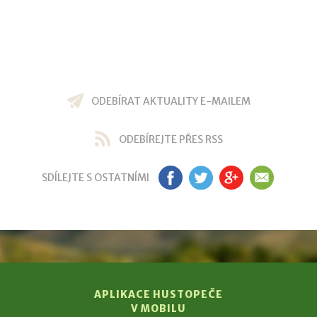
ODEBÍRAT AKTUALITY E-MAILEM
ODEBÍREJTE PŘES RSS
SDÍLEJTE S OSTATNÍMI
FB
TW
GP
EM
APLIKACE HUSTOPEČE
V MOBILU