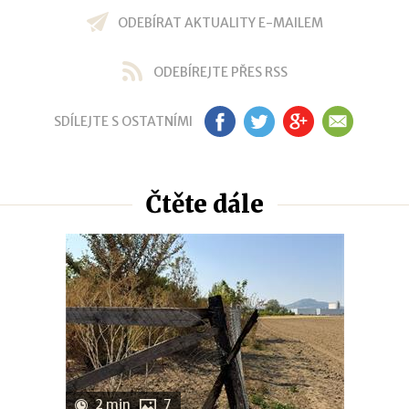
ODEBÍRAT AKTUALITY E-MAILEM
ODEBÍREJTE PŘES RSS
SDÍLEJTE S OSTATNÍMI
FB
TW
GP
EM
Čtěte dále
2 min
7