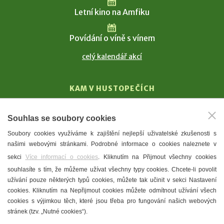
Letní kino na Amfiku
Povídání o víně s vínem
celý kalendář akcí
KAM V HUSTOPEČÍCH
Vinařství
Souhlas se soubory cookies
T. G. Masaryk
Soubory cookies využíváme k zajištění nejlepší uživatelské zkušenosti s
Mandloně
našimi webovými stránkami. Podrobné informace o cookies naleznete v
Ubytování
sekci
Více informací o cookies
. Kliknutím na Přijmout všechny cookies
Restaurace
souhlasíte s tím, že můžeme užívat všechny typy cookies. Chcete-li povolit
užívání pouze některých typů cookies, můžete tak učinit v sekci Nastavení
Městské muzeum a galerie
cookies. Kliknutím na Nepřijmout cookies můžete odmítnout užívání všech
Denní meníčka
cookies s výjimkou těch, které jsou třeba pro fungování našich webových
stránek (tzv. „Nutné cookies“).
Mapa města