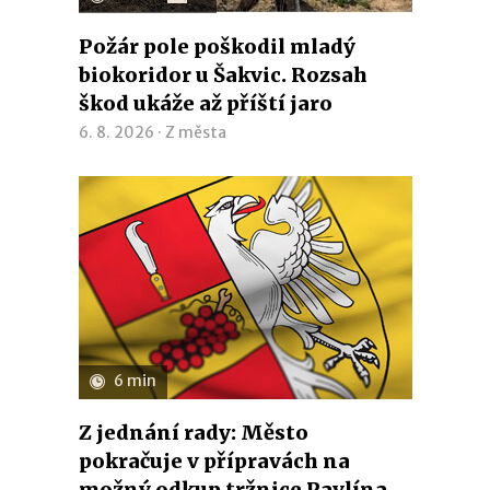
Požár pole poškodil mladý
biokoridor u Šakvic. Rozsah
škod ukáže až příští jaro
6. 8. 2026 ·
Z města
6 min
Z jednání rady: Město
pokračuje v přípravách na
možný odkup tržnice Pavlína