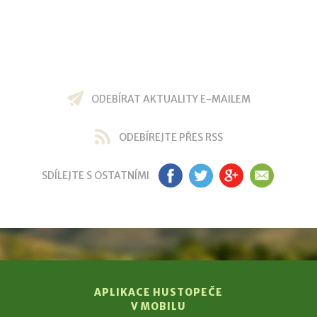
ODEBÍRAT AKTUALITY E-MAILEM
ODEBÍREJTE PŘES RSS
SDÍLEJTE S OSTATNÍMI
FB
TW
GP
EM
APLIKACE HUSTOPEČE
V MOBILU