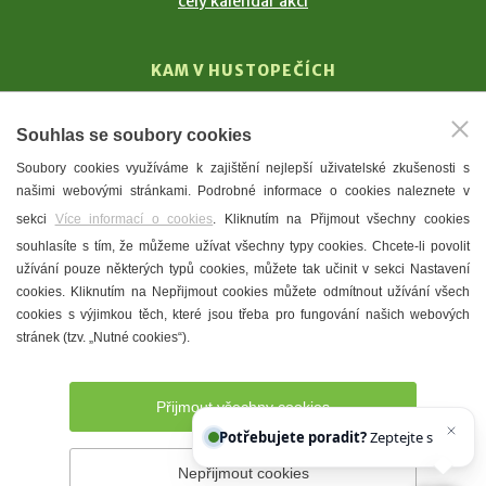
celý kalendář akcí
KAM V HUSTOPEČÍCH
Vinařství
Souhlas se soubory cookies
T. G. Masaryk
Soubory cookies využíváme k zajištění nejlepší uživatelské zkušenosti s
Mandloně
našimi webovými stránkami. Podrobné informace o cookies naleznete v
Ubytování
sekci
Více informací o cookies
. Kliknutím na Přijmout všechny cookies
Restaurace
souhlasíte s tím, že můžeme užívat všechny typy cookies. Chcete-li povolit
užívání pouze některých typů cookies, můžete tak učinit v sekci Nastavení
Městské muzeum a galerie
cookies. Kliknutím na Nepřijmout cookies můžete odmítnout užívání všech
Denní meníčka
cookies s výjimkou těch, které jsou třeba pro fungování našich webových
stránek (tzv. „Nutné cookies“).
Mapa města
Přijmout všechny cookies
Potřebujete poradit?
Zeptejte se našeho asis
Nepřijmout cookies
Prohlášení o přístupnosti
Správce webu
2026 © Město