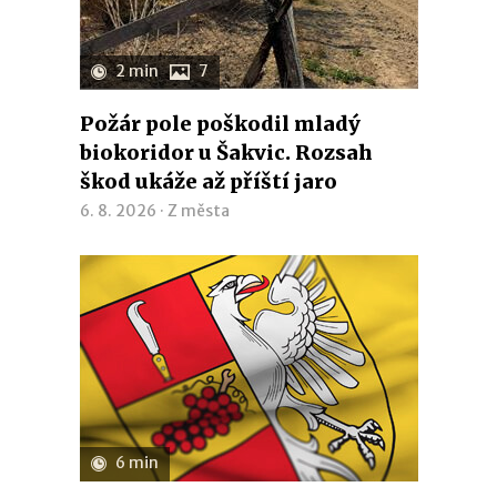
2 min
7
Požár pole poškodil mladý
biokoridor u Šakvic. Rozsah
škod ukáže až příští jaro
6. 8. 2026 ·
Z města
6 min