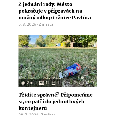
Z jednání rady: Město
pokračuje v přípravách na
možný odkup tržnice Pavlína
5. 8. 2026 ·
Z města
2 min
11
1
Třídíte správně? Připomeňme
si, co patří do jednotlivých
kontejnerů