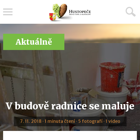
Menu
Aktuálně
V budově radnice se maluje
7. 11. 2018 · 1 minuta čtení · 5 fotografí · 1 video