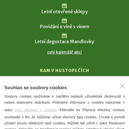
Letní otevřené sklepy
Povídání o víně s vínem
Letní degustace Mandlovky
celý kalendář akcí
KAM V HUSTOPEČÍCH
Vinařství
Souhlas se soubory cookies
T. G. Masaryk
Soubory cookies využíváme k zajištění nejlepší uživatelské zkušenosti s
Mandloně
našimi webovými stránkami. Podrobné informace o cookies naleznete v
Ubytování
sekci
Více informací o cookies
. Kliknutím na Přijmout všechny cookies
Restaurace
souhlasíte s tím, že můžeme užívat všechny typy cookies. Chcete-li povolit
užívání pouze některých typů cookies, můžete tak učinit v sekci Nastavení
Městské muzeum a galerie