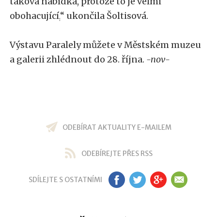
taková nabídka, protože to je velmi
obohacující,
“
ukončila Šoltisová.
Výstavu Paralely můžete v Městském muzeu
a galerii zhlédnout do 28. října.
-nov-
ODEBÍRAT AKTUALITY E-MAILEM
ODEBÍREJTE PŘES RSS
SDÍLEJTE S OSTATNÍMI
FB
TW
GP
EM