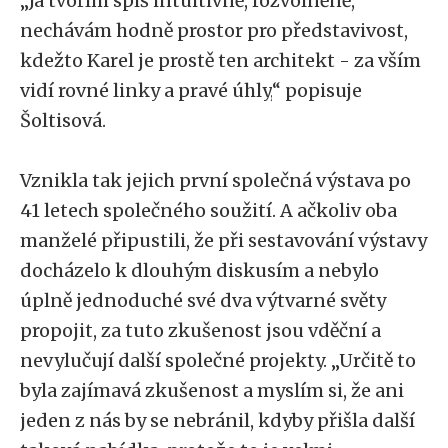
„
Já tvořím spíš intuitivně, rozvolněně,
nechávám hodně prostor pro představivost,
kdežto Karel je prostě ten architekt - za vším
vidí rovné linky a pravé úhly,
“
popisuje
Šoltisová.
Vznikla tak jejich první společná výstava po
41 letech společného soužití. A ačkoliv oba
manželé připustili, že při sestavování výstavy
docházelo k dlouhým diskusím a nebylo
úplně jednoduché své dva výtvarné světy
propojit, za tuto zkušenost jsou vděční a
nevylučují další společné projekty.
„
Určitě to
byla zajímavá zkušenost a myslím si, že ani
jeden z nás by se nebránil, kdyby přišla další