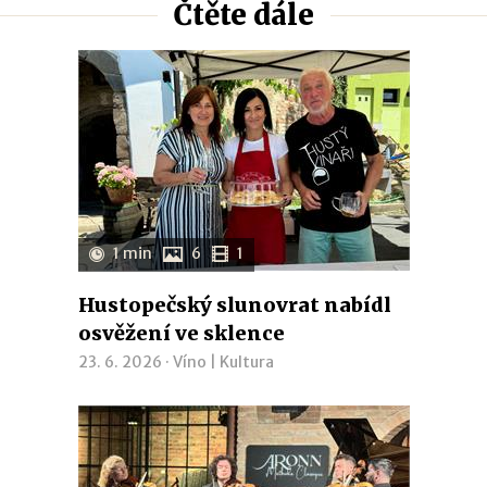
Čtěte dále
1 min
6
1
Hustopečský slunovrat nabídl
osvěžení ve sklence
23. 6. 2026 ·
Víno
|
Kultura