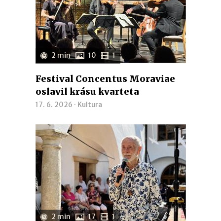
2 min
10
1
Festival Concentus Moraviae
oslavil krásu kvarteta
17. 6. 2026 ·
Kultura
2 min
17
1