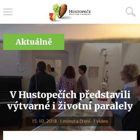
Menu
Aktuálně
V Hustopečích představili
výtvarné i životní paralely
15. 10. 2018 · 1 minuta čtení · 1 video