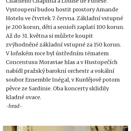
Charlieho Chaplina a Louise de Funése.
Vystoupení budou hostit prostory Amande
Hotelu ve čtvrtek 7. června. Základní vstupné
je 200 korun, děti a senioři zaplatí 100 korun.
Až do 31. května si můžete koupit
zvýhodněné základní vstupné za 150 korun.
V loňském roce byl ústředním tématem
Concentusu Moraviae hlas a v Hustopečích
nabídl pražský barokní orchestr a vokální
soubor Ensemble Inégal, v Kurdějově potom
pěvce ze Sardinie. Oba koncerty sklidily
kladné ovace.
-hrad-