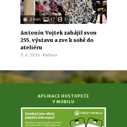
2 min
17
1
Antonín Vojtek zahájil svou
255. výstavu a zve k sobě do
ateliéru
9. 6. 2026 ·
Kultura
APLIKACE HUSTOPEČE
V MOBILU