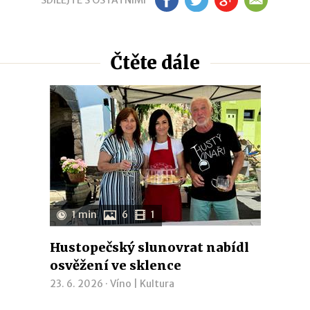
SDÍLEJTE S OSTATNÍMI
FB
TW
GP
EM
Čtěte dále
1 min
6
1
Hustopečský slunovrat nabídl
osvěžení ve sklence
23. 6. 2026 ·
Víno
|
Kultura