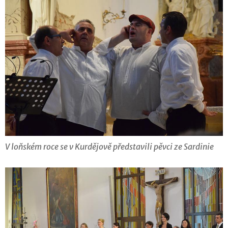
V loňském roce se v Kurdějově představili pěvci ze Sardinie