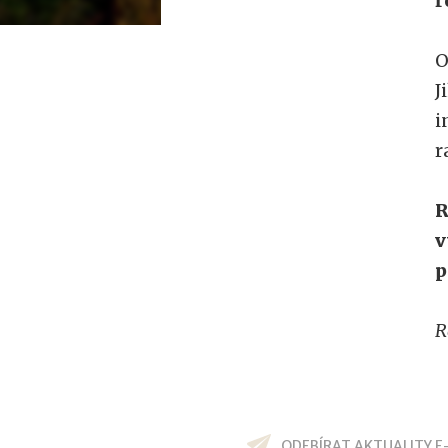
ř
O
J
i
r
R
v
p
R
ODEBÍRAT AKTUALITY E