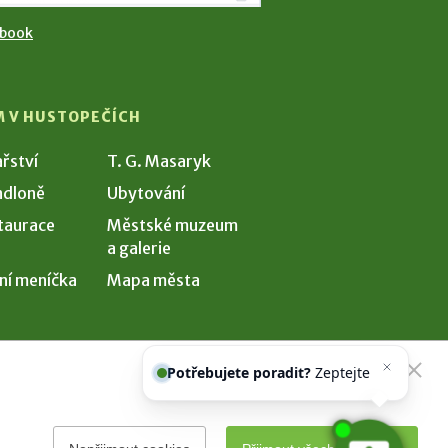
ebook
M V HUSTOPEČÍCH
ařství
T. G. Masaryk
dloně
Ubytování
taurace
Městské muzeum
a galerie
ní meníčka
Mapa města
Potřebujete poradit?
Zeptejte se
našeho asistenta
Chettyho
.