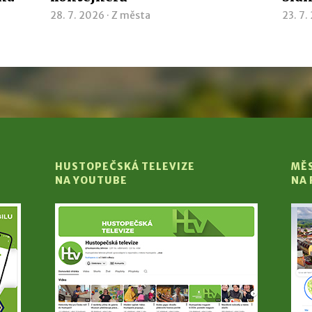
28. 7. 2026 ·
Z města
23. 7.
HUSTOPEČSKÁ TELEVIZE
MĚ
NA YOUTUBE
NA