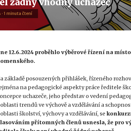
el žádný vhodný uchazeč
 · 1 minuta čtení
ne 12.6.2024 proběhlo výběrové řízení na místo
omenského.
a základě posouzených přihlášek, řízeného rozh
ejména na pedagogické aspekty práce ředitele šk
oncepce uchazeče, jeho představ o vedení pedagog
 oblasti trendů ve výchově a vzdělávání a schopno
 oblasti školství, výchovy a vzdělávání, se
konkurz
lasováním přítomných členů usnesla, že pro v