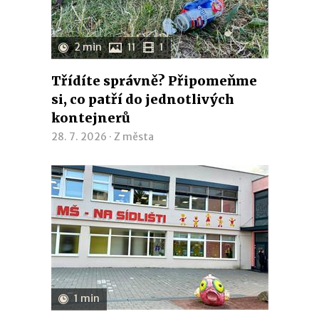
2 min
11
1
Třídíte správně? Připomeňme
si, co patří do jednotlivých
kontejnerů
28. 7. 2026 ·
Z města
1 min