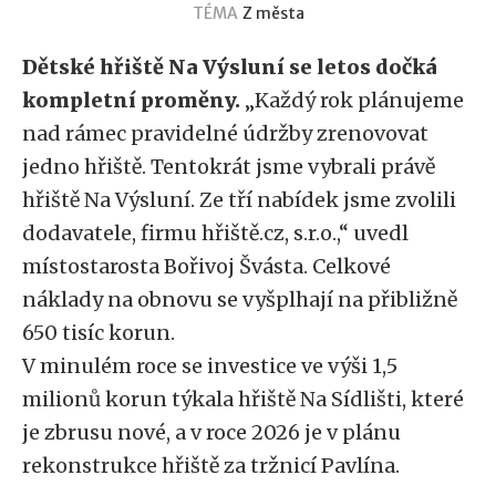
TÉMA
Z města
Dětské hřiště Na Výsluní se letos dočká
kompletní proměny.
„Každý rok plánujeme
nad rámec pravidelné údržby zrenovovat
jedno hřiště. Tentokrát jsme vybrali právě
hřiště Na Výsluní. Ze tří nabídek jsme zvolili
dodavatele, firmu hřiště.cz, s.r.o.,“ uvedl
místostarosta Bořivoj Švásta. Celkové
náklady na obnovu se vyšplhají na přibližně
650 tisíc korun.
V minulém roce se investice ve výši 1,5
milionů korun týkala hřiště Na Sídlišti, které
je zbrusu nové, a v roce 2026 je v plánu
rekonstrukce hřiště za tržnicí Pavlína.