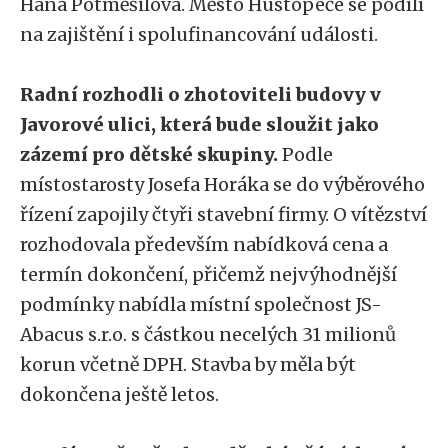
Hana Potměšilová. Město Hustopeče se podílí
na zajištění i spolufinancování události.
Radní rozhodli o zhotoviteli budovy v
Javorové ulici, která bude sloužit jako
zázemí pro dětské skupiny.
Podle
místostarosty Josefa Horáka se do výběrového
řízení zapojily čtyři stavební firmy. O vítězství
rozhodovala především nabídková cena a
termín dokončení, přičemž nejvýhodnější
podmínky nabídla místní společnost JS-
Abacus s.r.o. s částkou necelých 31 milionů
korun včetně DPH. Stavba by měla být
dokončena ještě letos.