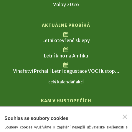
Volby 2026
AKTUÁLNĚ PROBÍHÁ
Letní otevřené sklepy
Letní kino na Amfiku
Vinařství Prchal | Letní degustace VOC Hustop...
celý kalendář akcí
KAM V HUSTOPEČÍCH
Vinařství
Souhlas se soubory cookies
T. G. Masaryk
Soubory cookies využíváme k zajištění nejlepší uživatelské zkušenosti s
Mandloně