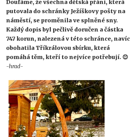
Doufáme, že všechna dětská přání, která
putovala do schránky Ježíškovy pošty na
náměstí, se proměnila ve splněné sny.
Každý dopis byl pečlivě doručen a částka
747 korun, nalezená v této schránce, navíc
obohatila Tříkrálovou sbírku, která
pomáhá těm, kteří to nejvíce potřebují.
😊
-hrad-