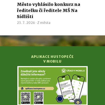
Město vyhlásilo konkurz na
ředitelku či ředitele MŠ Na
Sídlišti
23. 7. 2026 ·
Z města
APLIKACE HUSTOPEČE
V MOBILU