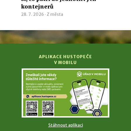
kontejnerů
28. 7. 2026 ·
Z města
APLIKACE HUSTOPEČE
V MOBILU
Stáhnout aplikaci