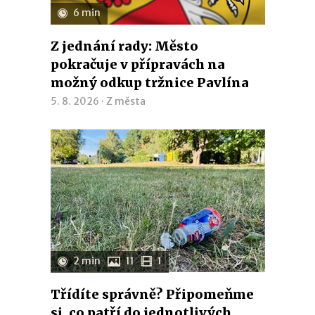
6 min
Z jednání rady: Město
pokračuje v přípravách na
možný odkup tržnice Pavlína
5. 8. 2026 ·
Z města
2 min
11
1
Třídíte správně? Připomeňme
si, co patří do jednotlivých