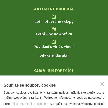
AKTUÁLNĚ PROBÍHÁ
Letní otevřené sklepy
Letní kino na Amfiku
Povídání o víně s vínem
celý kalendář akcí
KAM V HUSTOPEČÍCH
Vinařství
Souhlas se soubory cookies
T. G. Masaryk
Soubory cookies využíváme k zajištění nejlepší uživatelské zkušenosti s
Mandloně
našimi webovými stránkami. Podrobné informace o cookies naleznete v
Ubytování
sekci
Více informací o cookies
. Kliknutím na Přijmout všechny cookies