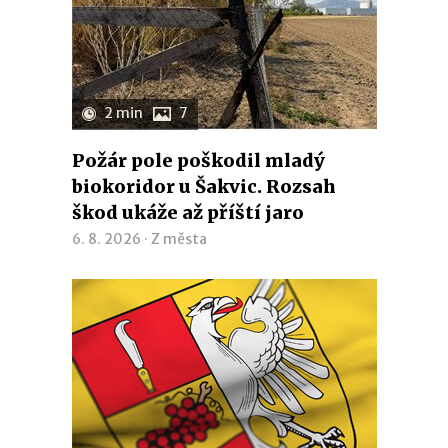
2 min
7
Požár pole poškodil mladý
biokoridor u Šakvic. Rozsah
škod ukáže až příští jaro
6. 8. 2026 ·
Z města