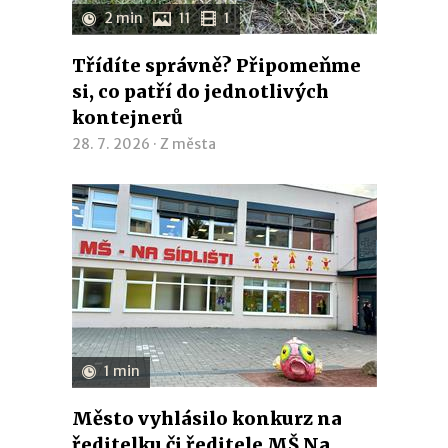
2 min
11
1
Třídíte správně? Připomeňme
si, co patří do jednotlivých
kontejnerů
28. 7. 2026 ·
Z města
1 min
Město vyhlásilo konkurz na
ředitelku či ředitele MŠ Na