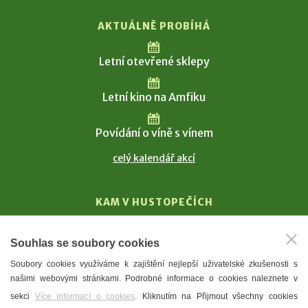
AKTUÁLNĚ PROBÍHÁ
Letní otevřené sklepy
Letní kino na Amfiku
Povídání o víně s vínem
celý kalendář akcí
KAM V HUSTOPEČÍCH
Vinařství
Souhlas se soubory cookies
T. G. Masaryk
Soubory cookies využíváme k zajištění nejlepší uživatelské zkušenosti s
Mandloně
našimi webovými stránkami. Podrobné informace o cookies naleznete v
Ubytování
sekci
Více informací o cookies
. Kliknutím na Přijmout všechny cookies