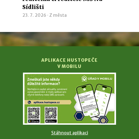
Sídlišti
23. 7. 2026 ·
Z města
APLIKACE HUSTOPEČE
V MOBILU
Stáhnout aplikaci