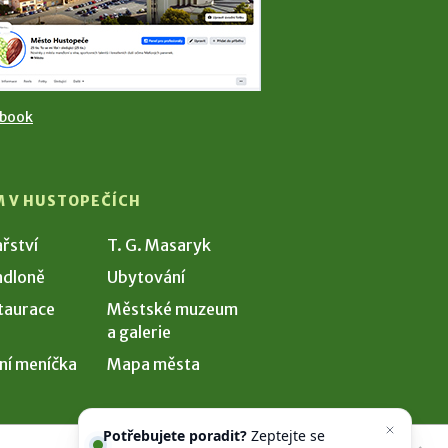
ebook
M V HUSTOPEČÍCH
ařství
T. G. Masaryk
dloně
Ubytování
taurace
Městské muzeum
a galerie
ní meníčka
Mapa města
Potřebujete poradit?
Zeptejte se