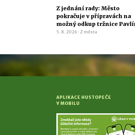
Z jednání rady: Město
pokračuje v přípravách na
možný odkup tržnice Pavl
5. 8. 2026 ·
Z města
APLIKACE HUSTOPEČE
V MOBILU