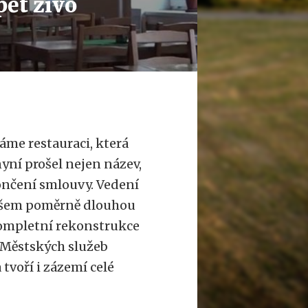
pět živo
áme restauraci, která
ní prošel nejen název,
ončení smlouvy. Vedení
ovšem poměrně dlouhou
 kompletní rekonstrukce
 Městských služeb
tvoří i zázemí celé