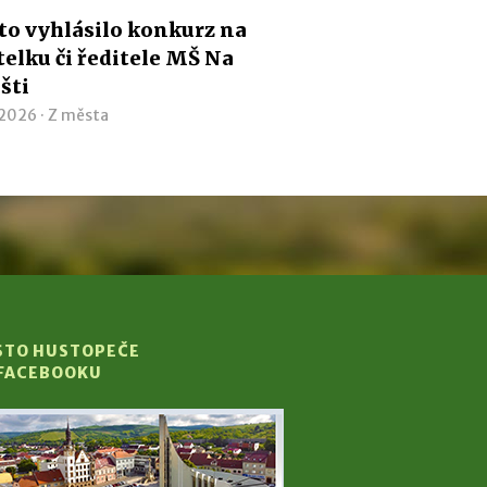
o vyhlásilo konkurz na
telku či ředitele MŠ Na
išti
 2026 ·
Z města
STO HUSTOPEČE
 FACEBOOKU