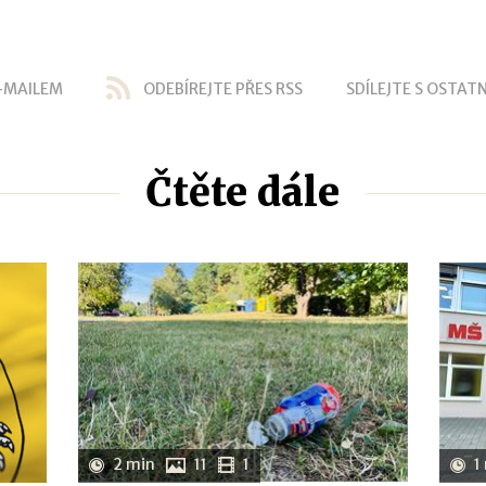
-MAILEM
ODEBÍREJTE PŘES RSS
SDÍLEJTE S OSTATN
Čtěte dále
2 min
11
1
1