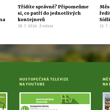
Třídíte správně? Připomeňme
Měst
si, co patří do jednotlivých
ředi
ína
kontejnerů
Sídl
28. 7. 2026 ·
Z města
23. 7.
HUSTOPEČSKÁ TELEVIZE
MĚ
NA YOUTUBE
NA