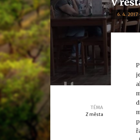
V res
6. 4. 2017 
P
j
a
m
d
TÉMA
m
Z města
p
ř