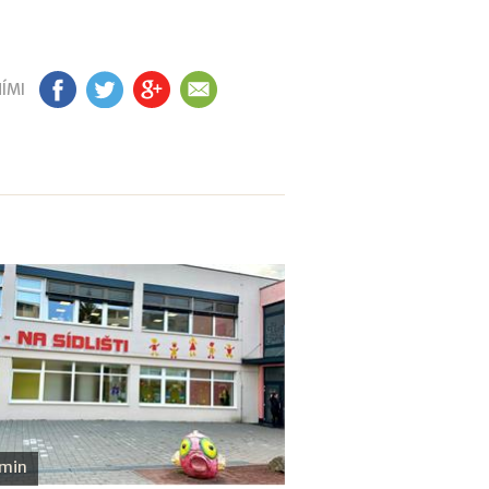
ÍMI
FB
TW
GP
EM
 min