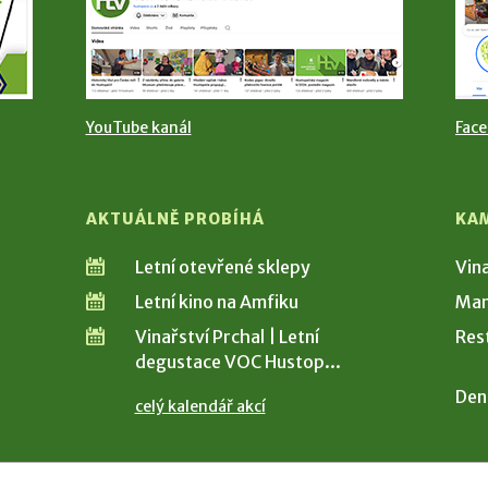
YouTube kanál
Fac
AKTUÁLNĚ PROBÍHÁ
KA
Letní otevřené sklepy
Vin
Letní kino na Amfiku
Man
Vinařství Prchal | Letní
Res
degustace VOC Hustop...
Den
celý kalendář akcí