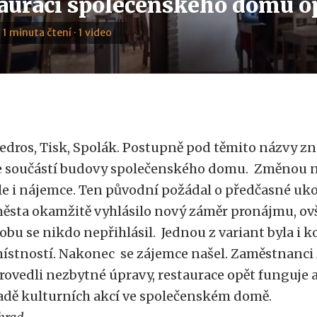
tauraci společenského domu o
· 1 minuta čtení · 1 video
edros, Tisk, Spolák. Postupně pod těmito názvy zn
e součástí budovy společenského domu. Změnou ny
le i nájemce. Ten původní požádal o předčasné uk
ěsta okamžitě vyhlásilo nový záměr pronájmu, 
obu se nikdo nepřihlásil. Jednou z variant byla i
ístností. Nakonec se zájemce našel. Zaměstnanci
rovedli nezbytné úpravy, restaurace opět funguje a 
adě kulturních akcí ve společenském domě.