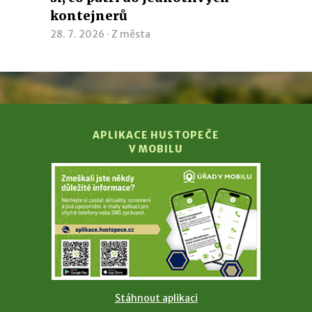
kontejnerů
28. 7. 2026 ·
Z města
APLIKACE HUSTOPEČE
V MOBILU
Stáhnout aplikaci