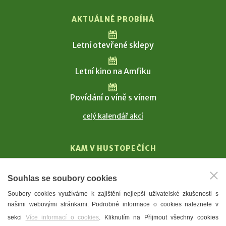
AKTUÁLNĚ PROBÍHÁ
Letní otevřené sklepy
Letní kino na Amfiku
Povídání o víně s vínem
celý kalendář akcí
KAM V HUSTOPEČÍCH
Vinařství
Souhlas se soubory cookies
T. G. Masaryk
Soubory cookies využíváme k zajištění nejlepší uživatelské zkušenosti s
Mandloně
našimi webovými stránkami. Podrobné informace o cookies naleznete v
Ubytování
sekci
Více informací o cookies
. Kliknutím na Přijmout všechny cookies