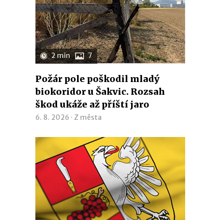
2 min
7
Požár pole poškodil mladý
biokoridor u Šakvic. Rozsah
škod ukáže až příští jaro
6. 8. 2026 ·
Z města