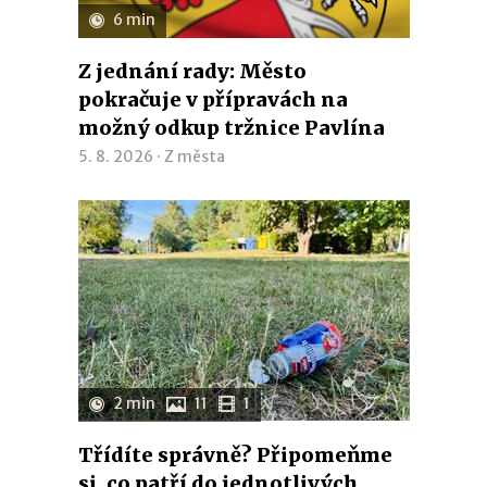
6 min
Z jednání rady: Město
pokračuje v přípravách na
možný odkup tržnice Pavlína
5. 8. 2026 ·
Z města
2 min
11
1
Třídíte správně? Připomeňme
si, co patří do jednotlivých