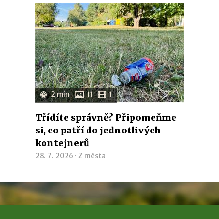
2 min
11
1
Třídíte správně? Připomeňme
si, co patří do jednotlivých
kontejnerů
28. 7. 2026 ·
Z města