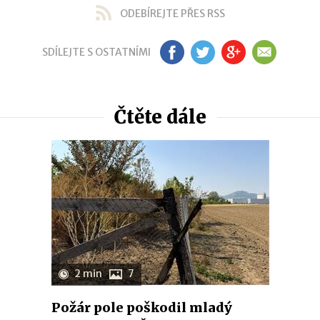
ODEBÍREJTE PŘES RSS
SDÍLEJTE S OSTATNÍMI
FB
TW
GP
EM
Čtěte dále
2 min
7
Požár pole poškodil mladý