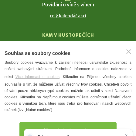
Povídání o víně s vínem
celý kalendář akcí
KAM V HUSTOPEČÍCH
Vinařství
Souhlas se soubory cookies
T. G. Masaryk
Soubory cookies využíváme k zajištění nejlepší uživatelské zkušenosti s
Mandloně
našimi webovými stránkami. Podrobné informace o cookies naleznete v
Ubytování
sekci
Více informací o cookies
. Kliknutím na Přijmout všechny cookies
Restaurace
souhlasíte s tím, že můžeme užívat všechny typy cookies. Chcete-li povolit
užívání pouze některých typů cookies, můžete tak učinit v sekci Nastavení
Městské muzeum a galerie
cookies. Kliknutím na Nepřijmout cookies můžete odmítnout užívání všech
Denní meníčka
cookies s výjimkou těch, které jsou třeba pro fungování našich webových
stránek (tzv. „Nutné cookies“).
Mapa města
Přijmout všechny cookies
Potřebujete poradit?
Zeptejte se našeho asistenta