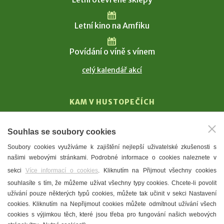
Letní kino na Amfiku
Povídání o víně s vínem
celý kalendář akcí
KAM V HUSTOPEČÍCH
Vinařství
Souhlas se soubory cookies
T. G. Masaryk
Soubory cookies využíváme k zajištění nejlepší uživatelské zkušenosti s
Mandloně
našimi webovými stránkami. Podrobné informace o cookies naleznete v
Ubytování
sekci
Více informací o cookies
. Kliknutím na Přijmout všechny cookies
Restaurace
souhlasíte s tím, že můžeme užívat všechny typy cookies. Chcete-li povolit
užívání pouze některých typů cookies, můžete tak učinit v sekci Nastavení
Městské muzeum a galerie
cookies. Kliknutím na Nepřijmout cookies můžete odmítnout užívání všech
Denní meníčka
cookies s výjimkou těch, které jsou třeba pro fungování našich webových