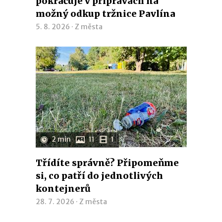
pokračuje v přípravách na
možný odkup tržnice Pavlína
5. 8. 2026 ·
Z města
2 min
11
1
Třídíte správně? Připomeňme
si, co patří do jednotlivých
kontejnerů
28. 7. 2026 ·
Z města