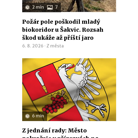
2 min
7
Požár pole poškodil mladý
biokoridor u Šakvic. Rozsah
škod ukáže až příští jaro
6. 8. 2026 ·
Z města
6 min
Z jednání rady: Město