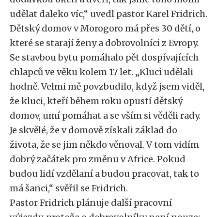
udělat daleko víc,“ uvedl pastor Karel Fridrich.
Dětský domov v Morogoro má přes 30 dětí, o
které se starají ženy a dobrovolníci z Evropy.
Se stavbou bytu pomáhalo pět dospívajících
chlapců ve věku kolem 17 let. „Kluci udělali
hodně. Velmi mě povzbudilo, když jsem viděl,
že kluci, kteří během roku opustí dětský
domov, umí pomáhat a se vším si věděli rady.
Je skvělé, že v domově získali základ do
života, že se jim někdo věnoval. V tom vidím
dobrý začátek pro změnu v Africe. Pokud
budou lidí vzdělaní a budou pracovat, tak to
má šanci,“ svěřil se Fridrich.
Pastor Fridrich plánuje další pracovní