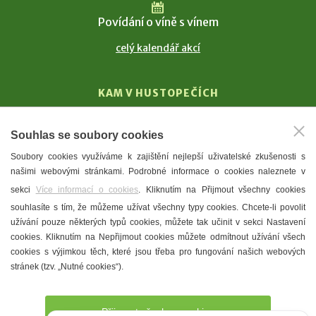
Povídání o víně s vínem
celý kalendář akcí
KAM V HUSTOPEČÍCH
Vinařství
Souhlas se soubory cookies
T. G. Masaryk
Soubory cookies využíváme k zajištění nejlepší uživatelské zkušenosti s
Mandloně
našimi webovými stránkami. Podrobné informace o cookies naleznete v
Ubytování
sekci
Více informací o cookies
. Kliknutím na Přijmout všechny cookies
Restaurace
souhlasíte s tím, že můžeme užívat všechny typy cookies. Chcete-li povolit
užívání pouze některých typů cookies, můžete tak učinit v sekci Nastavení
Městské muzeum a galerie
cookies. Kliknutím na Nepřijmout cookies můžete odmítnout užívání všech
Denní meníčka
cookies s výjimkou těch, které jsou třeba pro fungování našich webových
stránek (tzv. „Nutné cookies“).
Mapa města
Přijmout všechny cookies