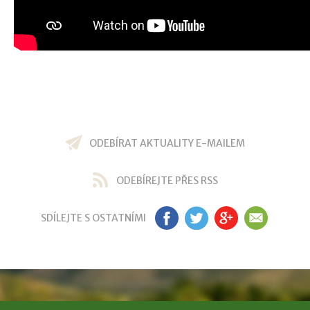
ODEBÍRAT AKTUALITY E-MAILEM
ODEBÍREJTE PŘES RSS
SDÍLEJTE S OSTATNÍMI
FB
TW
GP
EM