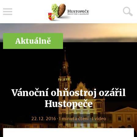
Menu
Aktuálně
Vánoční ohňostroj ozářil
Hustopeče
22. 12. 2016 · 1 minuta čtení · 1 video